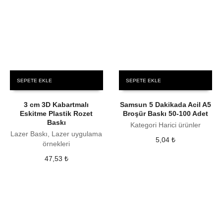
SEPETE EKLE
SEPETE EKLE
3 cm 3D Kabartmalı
Samsun 5 Dakikada Acil A5
Eskitme Plastik Rozet
Broşür Baskı 50-100 Adet
Baskı
Kategori Harici ürünler
Lazer Baskı, Lazer uygulama
5,04
₺
örnekleri
47,53
₺