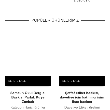
1.520,81
₺
POPÜLER ÜRÜNLERİMİZ
SEPETE EKLE
SEPETE EKLE
Samsun Okul Dergisi
Şeffaf etiket baskısı,
Baskısı Parlak Kuşe
davetiye için katılımcı isim
Zımbalı
liste baskısı
Kategori Harici ürünler
Davetiye Etiketi üretimi