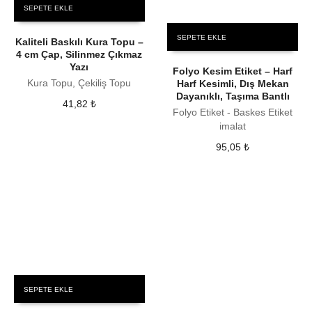
SEPETE EKLE
SEPETE EKLE
Kaliteli Baskılı Kura Topu –
4 cm Çap, Silinmez Çıkmaz
Yazı
Folyo Kesim Etiket – Harf
Kura Topu, Çekiliş Topu
Harf Kesimli, Dış Mekan
Dayanıklı, Taşıma Bantlı
41,82
₺
Folyo Etiket - Baskes Etiket
imalat
95,05
₺
SEPETE EKLE