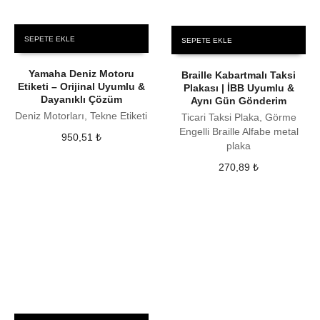
SEPETE EKLE
SEPETE EKLE
Yamaha Deniz Motoru
Braille Kabartmalı Taksi
Etiketi – Orijinal Uyumlu &
Plakası | İBB Uyumlu &
Dayanıklı Çözüm
Aynı Gün Gönderim
Deniz Motorları, Tekne Etiketi
Ticari Taksi Plaka, Görme
Engelli Braille Alfabe metal
950,51
₺
plaka
270,89
₺