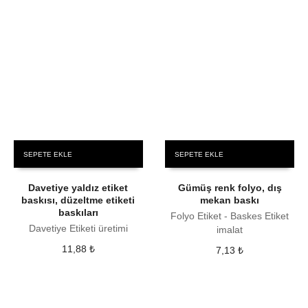
SEPETE EKLE
SEPETE EKLE
Davetiye yaldız etiket
Gümüş renk folyo, dış
baskısı, düzeltme etiketi
mekan baskı
baskıları
Folyo Etiket - Baskes Etiket
Davetiye Etiketi üretimi
imalat
11,88
₺
7,13
₺