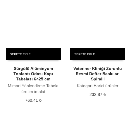
SEPETE EKLE
SEPETE EKLE
Sürgülü Alüminyum
Veteriner Kliniği Zorunlu
Toplantı Odası Kapı
Resmi Defter Baskıları
Tabelası 6×25 cm
Spiralli
Mimari Yönlendirme Tabela
Kategori Harici ürünler
üretim imalat
232,87
₺
760,41
₺