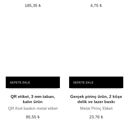
185,35
₺
4,75
₺
SEPETE EKLE
SEPETE EKLE
QR etiket, 3 mm taban,
Gerçek pirinç ürün, 2 köşe
kalın ürün
delik ve lazer baskı
QR Kod baskılı metal etiket
Metal Pirinç Etiket
85,55
₺
23,76
₺