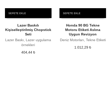
SEPETE EKLE
SEPETE EKLE
Lazer Baskılı
Honda 90 BG Tekne
Kişiselleştirilmiş Chopstick
Motoru Etiketi Aslına
Seti
Uygun Revizyon
Lazer Baskı, Lazer uygulama
Deniz Motorları, Tekne Etiketi
örnekleri
1.012,29
₺
404,44
₺