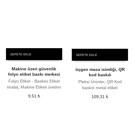
SEPETE EKLE
SEPETE EKLE
Makine üzeri güvenlik
üçgen masa isimliği, QR
folyo etiket baskı merkezi
kod baskılı
Folyo Etiket - Baskes Etiket
Pleksi Ürünler
,
QR Kod
imalat
,
Makine Etiketi üretimi
baskılı metal etiket
9,51
₺
109,31
₺