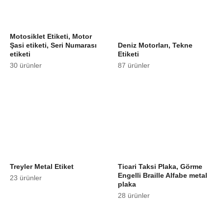
Motosiklet Etiketi, Motor
Şasi etiketi, Seri Numarası
Deniz Motorları, Tekne
etiketi
Etiketi
30 ürünler
87 ürünler
Treyler Metal Etiket
Ticari Taksi Plaka, Görme
Engelli Braille Alfabe metal
23 ürünler
plaka
28 ürünler