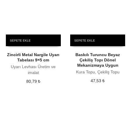
SEPETE EKLE
SEPETE EKLE
Zincirli Metal Nargile Uyarı
Baskılı Turuncu Beyaz
Tabelası 9×5 cm
Çekiliş Topı Dönel
Mekanizmaya Uygun
Uyarı Levhası Üretim ve
Kura Topu, Çekiliş Topu
imalat
47,53
₺
80,79
₺