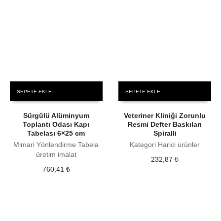
SEPETE EKLE
SEPETE EKLE
Sürgülü Alüminyum
Veteriner Kliniği Zorunlu
Toplantı Odası Kapı
Resmi Defter Baskıları
Tabelası 6×25 cm
Spiralli
Mimari Yönlendirme Tabela
Kategori Harici ürünler
üretim imalat
232,87
₺
760,41
₺