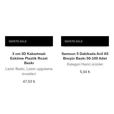
SEPETE EKLE
SEPETE EKLE
3 cm 3D Kabartmalı
Samsun 5 Dakikada Acil A5
Eskitme Plastik Rozet
Broşür Baskı 50-100 Adet
Baskı
Kategori Harici ürünler
Lazer Baskı, Lazer uygulama
5,04
₺
örnekleri
47,53
₺