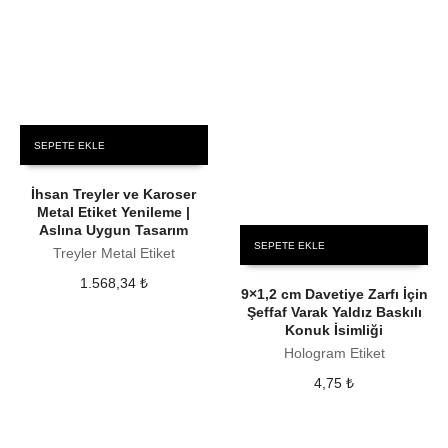
SEPETE EKLE
İhsan Treyler ve Karoser
Metal Etiket Yenileme |
Aslına Uygun Tasarım
SEPETE EKLE
Treyler Metal Etiket
1.568,34
₺
9×1,2 cm Davetiye Zarfı İçin
Şeffaf Varak Yaldız Baskılı
Konuk İsimliği
Hologram Etiket
4,75
₺