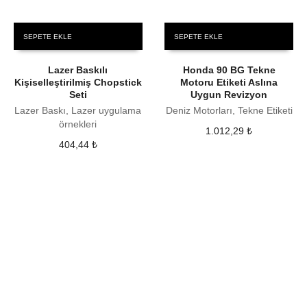
SEPETE EKLE
SEPETE EKLE
Lazer Baskılı
Honda 90 BG Tekne
Kişiselleştirilmiş Chopstick
Motoru Etiketi Aslına
Seti
Uygun Revizyon
Lazer Baskı, Lazer uygulama
Deniz Motorları, Tekne Etiketi
örnekleri
1.012,29
₺
404,44
₺