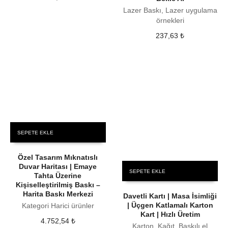
Lazer Baskı, Lazer uygulama
örnekleri
237,63
₺
SEPETE EKLE
Özel Tasarım Mıknatıslı
Duvar Haritası | Emaye
SEPETE EKLE
Tahta Üzerine
Kişiselleştirilmiş Baskı –
Harita Baskı Merkezi
Davetli Kartı | Masa İsimliği
| Üçgen Katlamalı Karton
Kategori Harici ürünler
Kart | Hızlı Üretim
4.752,54
₺
Karton, Kağıt, Baskılı el