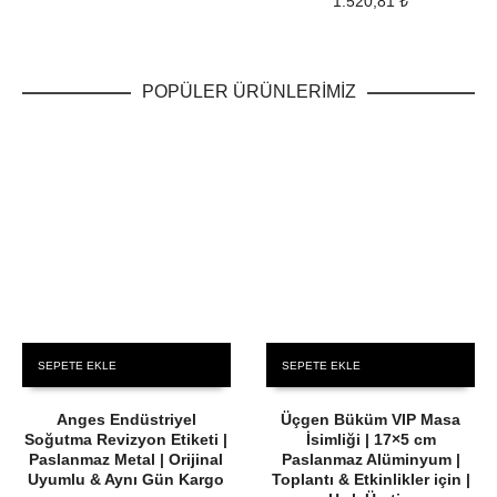
1.520,81
₺
POPÜLER ÜRÜNLERİMİZ
SEPETE EKLE
SEPETE EKLE
Anges Endüstriyel
Üçgen Büküm VIP Masa
Soğutma Revizyon Etiketi |
İsimliği | 17×5 cm
Paslanmaz Metal | Orijinal
Paslanmaz Alüminyum |
Uyumlu & Aynı Gün Kargo
Toplantı & Etkinlikler için |