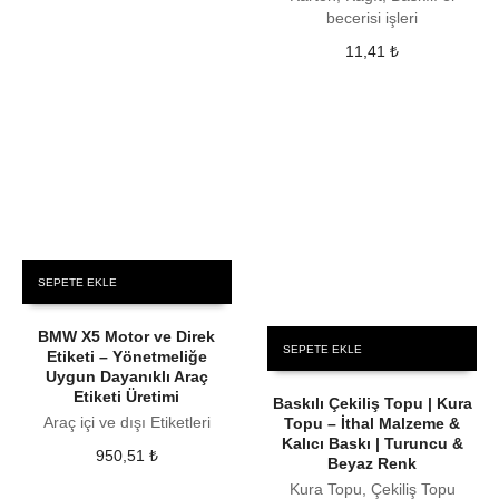
becerisi işleri
11,41
₺
SEPETE EKLE
BMW X5 Motor ve Direk
SEPETE EKLE
Etiketi – Yönetmeliğe
Uygun Dayanıklı Araç
Etiketi Üretimi
Baskılı Çekiliş Topu | Kura
Araç içi ve dışı Etiketleri
Topu – İthal Malzeme &
Kalıcı Baskı | Turuncu &
950,51
₺
Beyaz Renk
Kura Topu, Çekiliş Topu