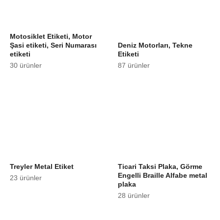
Motosiklet Etiketi, Motor
Şasi etiketi, Seri Numarası
Deniz Motorları, Tekne
etiketi
Etiketi
30 ürünler
87 ürünler
Treyler Metal Etiket
Ticari Taksi Plaka, Görme
Engelli Braille Alfabe metal
23 ürünler
plaka
28 ürünler