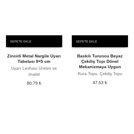
SEPETE EKLE
SEPETE EKLE
Zincirli Metal Nargile Uyarı
Baskılı Turuncu Beyaz
Tabelası 9×5 cm
Çekiliş Topı Dönel
Mekanizmaya Uygun
Uyarı Levhası Üretim ve
Kura Topu, Çekiliş Topu
imalat
47,53
₺
80,79
₺