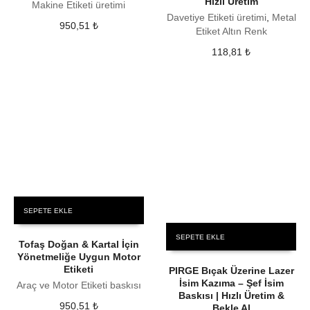
Hızlı Üretim
Makine Etiketi üretimi
Davetiye Etiketi üretimi
,
Metal
950,51
₺
Etiket Altın Renk
118,81
₺
SEPETE EKLE
SEPETE EKLE
Tofaş Doğan & Kartal İçin
Yönetmeliğe Uygun Motor
Etiketi
PIRGE Bıçak Üzerine Lazer
İsim Kazıma – Şef İsim
Araç ve Motor Etiketi baskısı
Baskısı | Hızlı Üretim &
950,51
₺
Bekle Al