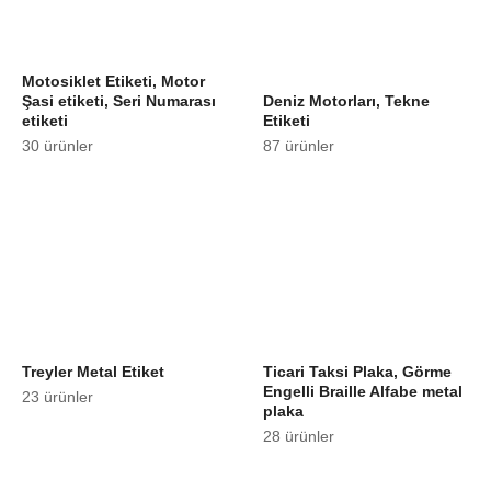
Motosiklet Etiketi, Motor
Şasi etiketi, Seri Numarası
Deniz Motorları, Tekne
etiketi
Etiketi
30 ürünler
87 ürünler
Treyler Metal Etiket
Ticari Taksi Plaka, Görme
Engelli Braille Alfabe metal
23 ürünler
plaka
28 ürünler