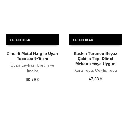
SEPETE EKLE
SEPETE EKLE
Zincirli Metal Nargile Uyarı
Baskılı Turuncu Beyaz
Tabelası 9×5 cm
Çekiliş Topı Dönel
Mekanizmaya Uygun
Uyarı Levhası Üretim ve
Kura Topu, Çekiliş Topu
imalat
47,53
₺
80,79
₺