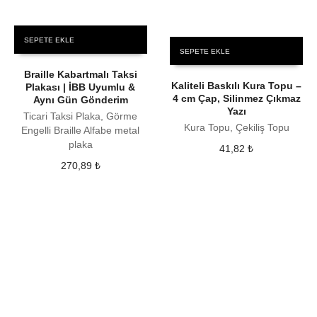
SEPETE EKLE
SEPETE EKLE
Braille Kabartmalı Taksi
Kaliteli Baskılı Kura Topu –
Plakası | İBB Uyumlu &
4 cm Çap, Silinmez Çıkmaz
Aynı Gün Gönderim
Yazı
Ticari Taksi Plaka, Görme
Kura Topu, Çekiliş Topu
Engelli Braille Alfabe metal
plaka
41,82
₺
270,89
₺