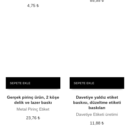
85,55
₺
4,75
₺
SEPETE EKLE
SEPETE EKLE
Gerçek pirinç ürün, 2 köşe
Davetiye yaldız etiket
delik ve lazer baskı
baskısı, düzeltme etiketi
baskıları
Metal Pirinç Etiket
Davetiye Etiketi üretimi
23,76
₺
11,88
₺