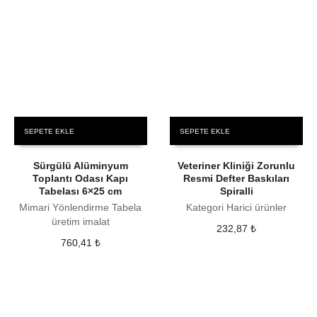
SEPETE EKLE
SEPETE EKLE
Sürgülü Alüminyum
Veteriner Kliniği Zorunlu
Toplantı Odası Kapı
Resmi Defter Baskıları
Tabelası 6×25 cm
Spiralli
Mimari Yönlendirme Tabela
Kategori Harici ürünler
üretim imalat
232,87
₺
760,41
₺