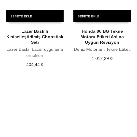
SEPETE EKLE
SEPETE EKLE
Lazer Baskılı
Honda 90 BG Tekne
Kişiselleştirilmiş Chopstick
Motoru Etiketi Aslına
Seti
Uygun Revizyon
Lazer Baskı, Lazer uygulama
Deniz Motorları, Tekne Etiketi
örnekleri
1.012,29
₺
404,44
₺