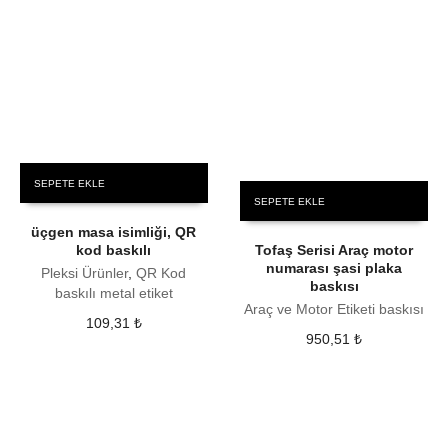
SEPETE EKLE
SEPETE EKLE
üçgen masa isimliği, QR
kod baskılı
Tofaş Serisi Araç motor
numarası şasi plaka
Pleksi Ürünler
,
QR Kod
baskısı
baskılı metal etiket
Araç ve Motor Etiketi baskısı
109,31
₺
950,51
₺