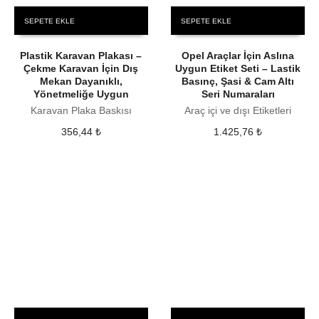
SEPETE EKLE
SEPETE EKLE
Plastik Karavan Plakası –
Opel Araçlar İçin Aslına
Çekme Karavan İçin Dış
Uygun Etiket Seti – Lastik
Mekan Dayanıklı,
Basınç, Şasi & Cam Altı
Yönetmeliğe Uygun
Seri Numaraları
Karavan Plaka Baskısı
Araç içi ve dışı Etiketleri
356,44
₺
1.425,76
₺