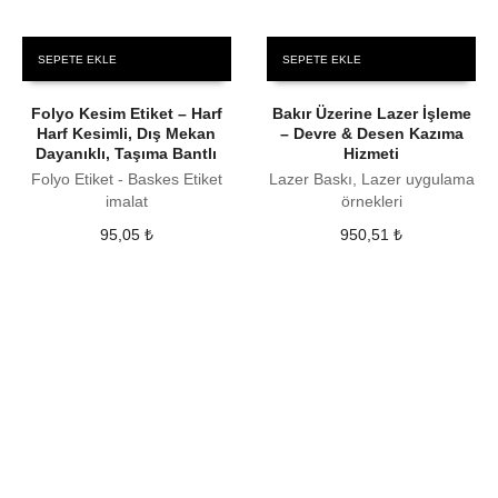
SEPETE EKLE
SEPETE EKLE
Folyo Kesim Etiket – Harf
Bakır Üzerine Lazer İşleme
Harf Kesimli, Dış Mekan
– Devre & Desen Kazıma
Dayanıklı, Taşıma Bantlı
Hizmeti
Folyo Etiket - Baskes Etiket
Lazer Baskı, Lazer uygulama
imalat
örnekleri
95,05
₺
950,51
₺