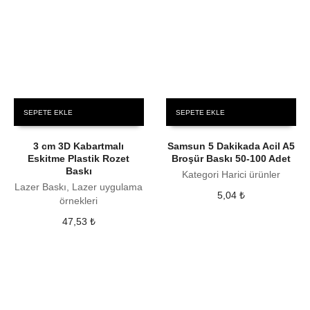
SEPETE EKLE
SEPETE EKLE
3 cm 3D Kabartmalı
Samsun 5 Dakikada Acil A5
Eskitme Plastik Rozet
Broşür Baskı 50-100 Adet
Baskı
Kategori Harici ürünler
Lazer Baskı, Lazer uygulama
5,04
₺
örnekleri
47,53
₺