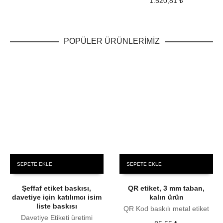
1.520,81
₺
POPÜLER ÜRÜNLERİMİZ
SEPETE EKLE
SEPETE EKLE
Şeffaf etiket baskısı,
QR etiket, 3 mm taban,
davetiye için katılımcı isim
kalın ürün
liste baskısı
QR Kod baskılı metal etiket
Davetiye Etiketi üretimi