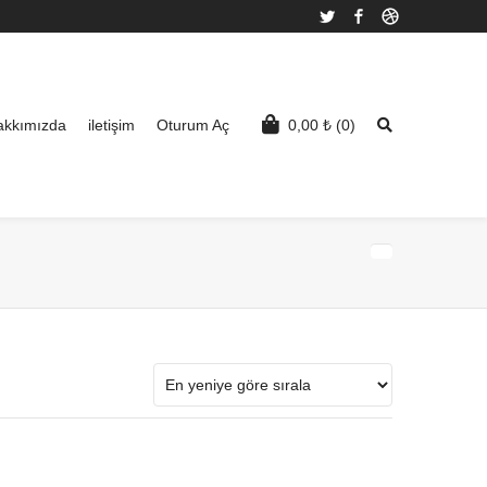
Twitter
Facebook
Dribbble
akkımızda
iletişim
Oturum Aç
0,00
₺
(0)