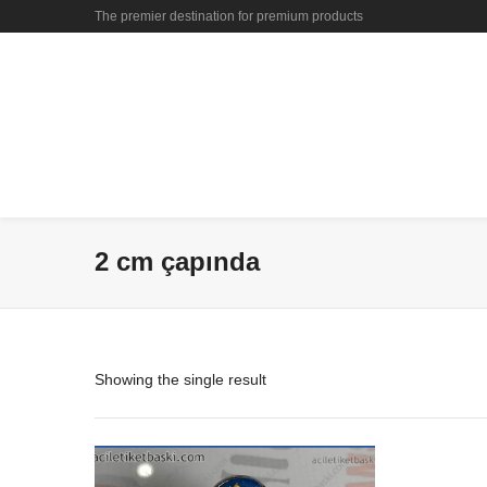
The premier destination for premium products
2 cm çapında
Showing the single result