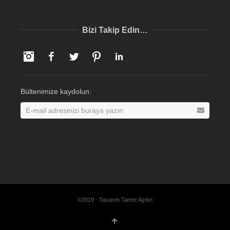
Bizi Takip Edin…
Instagram
Facebook
Twitter
Pinterest
LinkedIn
Bültenimize kaydolun:
©2019 · Tasarım Tamer Aydın