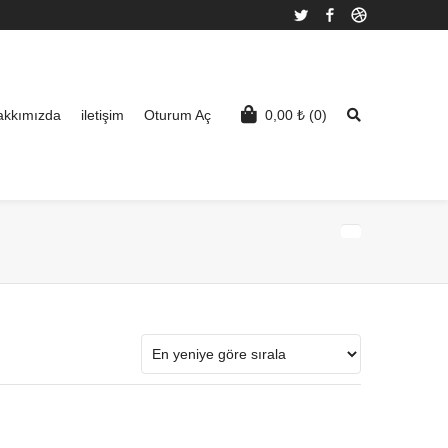
Twitter
Facebook
Dribbble
akkımızda
iletişim
Oturum Aç
0,00
₺
(0)