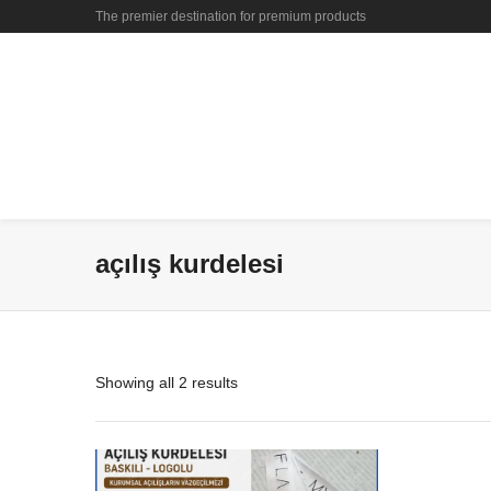
The premier destination for premium products
açılış kurdelesi
Showing all 2 results