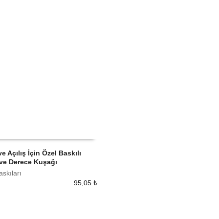
ve Açılış İçin Özel Baskılı
 ve Derece Kuşağı
 EKLE
skıları
95,05
₺