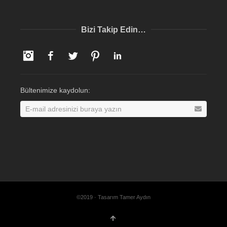
Bizi Takip Edin…
Instagram
Facebook
Twitter
Pinterest
LinkedIn
Bültenimize kaydolun:
©2019 · Tasarım Tamer Aydın