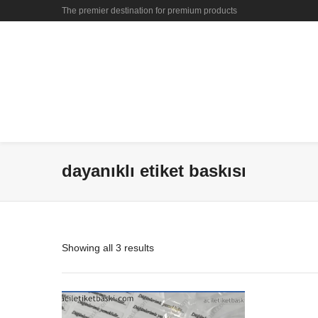
The premier destination for premium products
dayanıklı etiket baskısı
Showing all 3 results