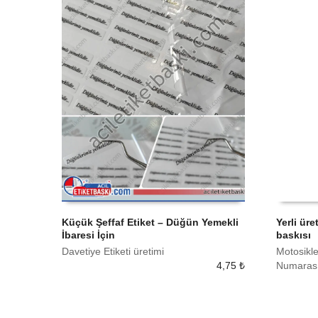
Küçük Şeffaf Etiket – Düğün Yemekli
Yerli üre
İbaresi İçin
baskısı
SEPETE EKLE
SEPETE
Davetiye Etiketi üretimi
Motosiklet
4,75
₺
Numarası 