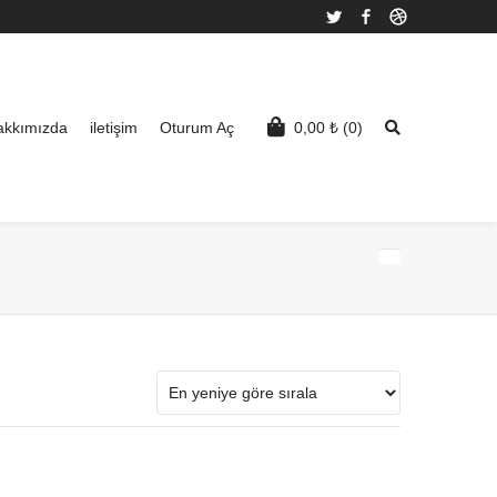
Twitter
Facebook
Dribbble
akkımızda
iletişim
Oturum Aç
0,00
₺
(0)