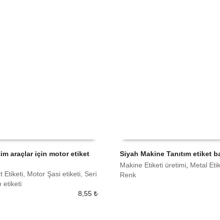
tim araçlar için motor etiket
Siyah Makine Tanıtım etiket b
Makine Etiketi üretimi
,
Metal Eti
 EKLE
SEPETE EKLE
 Etiketi, Motor Şasi etiketi, Seri
Renk
etiketi
8,55
₺