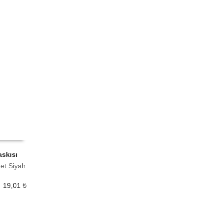
askısı
ket Siyah
19,01
₺