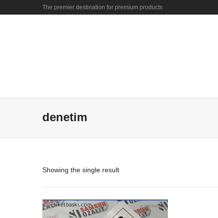
The premier destination for premium products
denetim
Showing the single result