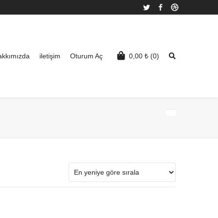
Twitter
Facebook
Dribbble
akkımızda
iletişim
Oturum Aç
0,00
₺
(0)