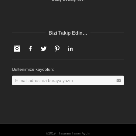
Bizi Takip Edin…
Instagram
Facebook
Twitter
Pinterest
LinkedIn
Bültenimize kaydolun:
©2019 · Tasarım Tamer Aydın