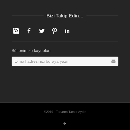
Bizi Takip Edin…
Instagram
Facebook
Twitter
Pinterest
LinkedIn
Bültenimize kaydolun:
©2019 · Tasarım Tamer Aydın