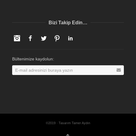
Bizi Takip Edin…
Instagram
Facebook
Twitter
Pinterest
LinkedIn
Bültenimize kaydolun:
©2019 · Tasarım Tamer Aydın