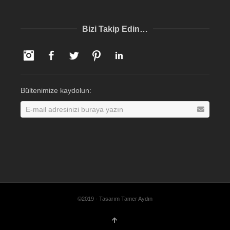
Bizi Takip Edin…
Instagram
Facebook
Twitter
Pinterest
LinkedIn
Bültenimize kaydolun:
©2019 · Tasarım Tamer Aydın