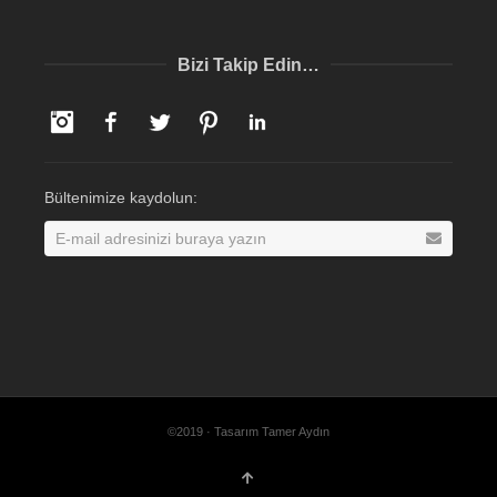
Bizi Takip Edin…
Instagram
Facebook
Twitter
Pinterest
LinkedIn
Bültenimize kaydolun:
©2019 · Tasarım Tamer Aydın