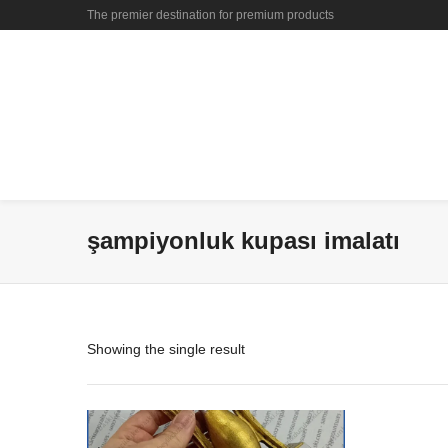
The premier destination for premium products
şampiyonluk kupası imalatı
Showing the single result