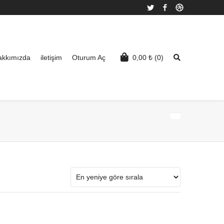
Twitter
Facebook
Dribbble
akkımızda
iletişim
Oturum Aç
0,00
₺
(0)