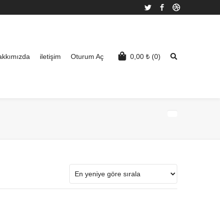
Twitter
Facebook
Dribbble
akkımızda
iletişim
Oturum Aç
0,00
₺
(0)