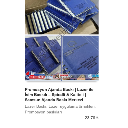
Promosyon Ajanda Baskı | Lazer ile
İsim Baskılı – Spiralli & Kaliteli |
SEPETE EKLE
Samsun Ajanda Baskı Merkezi
Lazer Baskı, Lazer uygulama örnekleri
,
Promosyon baskıları
23,76
₺