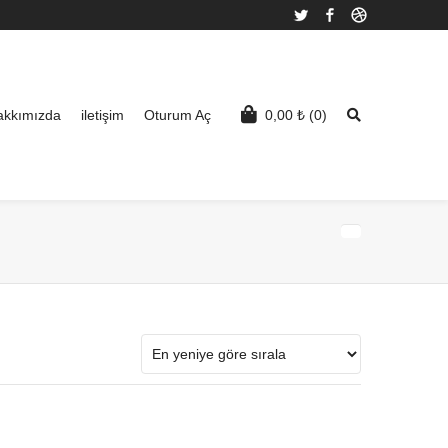
Twitter
Facebook
Dribbble
akkımızda
iletişim
Oturum Aç
0,00
₺
(0)