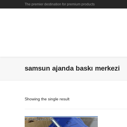
The premier destination for premium products
samsun ajanda baskı merkezi
Showing the single result