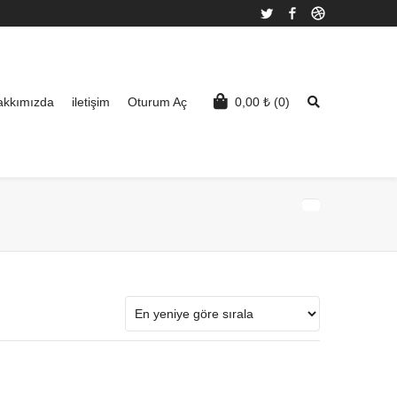
Twitter
Facebook
Dribbble
akkımızda
iletişim
Oturum Aç
0,00
₺
(0)