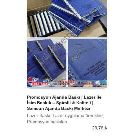
Promosyon Ajanda Baskı | Lazer ile
İsim Baskılı – Spiralli & Kaliteli |
SEPETE EKLE
Samsun Ajanda Baskı Merkezi
Lazer Baskı, Lazer uygulama örnekleri
,
Promosyon baskıları
23,76
₺