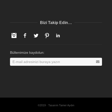
Bizi Takip Edin…
Instagram
Facebook
Twitter
Pinterest
LinkedIn
Bültenimize kaydolun:
©2019 · Tasarım Tamer Aydın