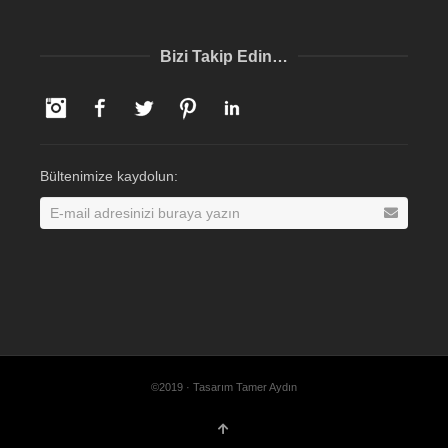
Bizi Takip Edin…
Instagram
Facebook
Twitter
Pinterest
LinkedIn
Bültenimize kaydolun:
©2019 · Tasarım Tamer Aydın