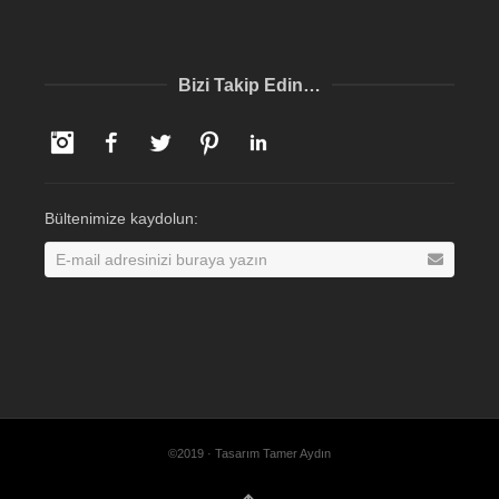
Bizi Takip Edin…
Instagram
Facebook
Twitter
Pinterest
LinkedIn
Bültenimize kaydolun:
©2019 · Tasarım Tamer Aydın