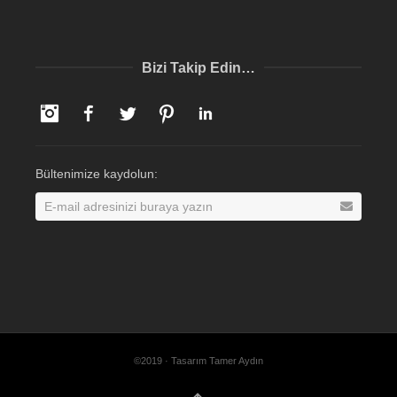
Bizi Takip Edin…
Instagram
Facebook
Twitter
Pinterest
LinkedIn
Bültenimize kaydolun:
©2019 · Tasarım Tamer Aydın