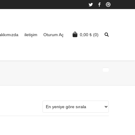
Twitter
Facebook
Dribbble
akkımızda
iletişim
Oturum Aç
0,00
₺
(0)