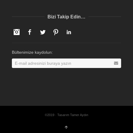
Bizi Takip Edin…
Instagram
Facebook
Twitter
Pinterest
LinkedIn
Bültenimize kaydolun:
©2019 · Tasarım Tamer Aydın