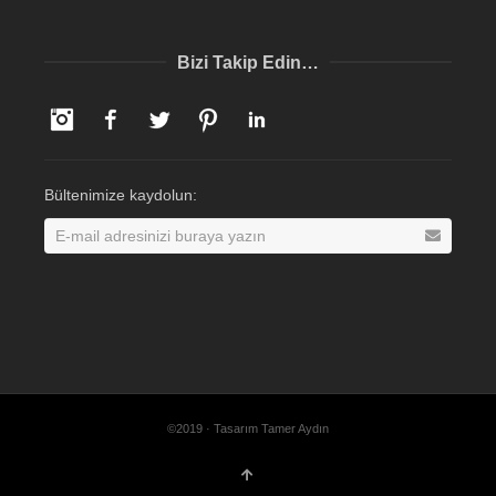
Bizi Takip Edin…
Instagram
Facebook
Twitter
Pinterest
LinkedIn
Bültenimize kaydolun:
©2019 · Tasarım Tamer Aydın