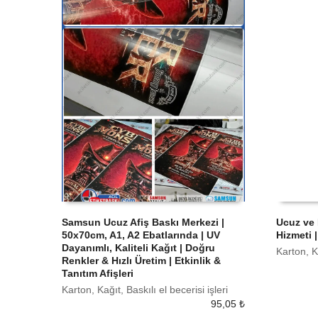
Samsun Ucuz Afiş Baskı Merkezi |
Ucuz ve 
50x70cm, A1, A2 Ebatlarında | UV
Hizmeti 
SEPETE EKLE
SEPETE
Dayanımlı, Kaliteli Kağıt | Doğru
Karton, Ka
Renkler & Hızlı Üretim | Etkinlik &
Tanıtım Afişleri
Karton, Kağıt, Baskılı el becerisi işleri
95,05
₺