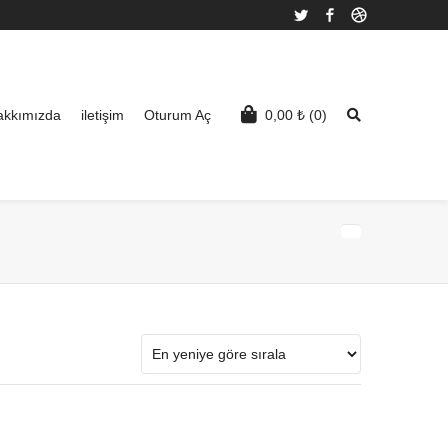
Twitter
Facebook
Dribbble
akkımızda
iletişim
Oturum Aç
0,00
₺
(0)