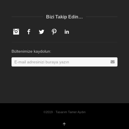
Bizi Takip Edin…
Instagram
Facebook
Twitter
Pinterest
LinkedIn
Bültenimize kaydolun:
©2019 · Tasarım Tamer Aydın