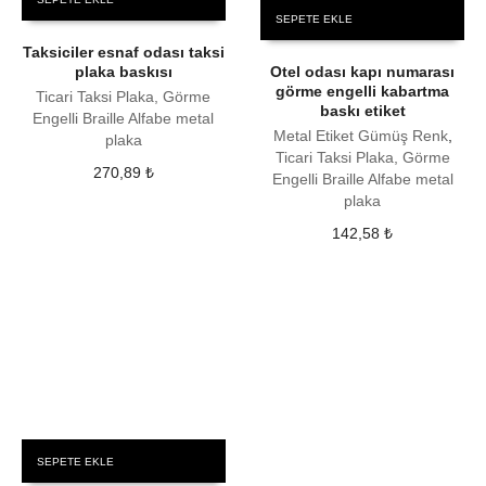
SEPETE EKLE
Taksiciler esnaf odası taksi
plaka baskısı
Otel odası kapı numarası
görme engelli kabartma
Ticari Taksi Plaka, Görme
baskı etiket
Engelli Braille Alfabe metal
Metal Etiket Gümüş Renk
,
plaka
Ticari Taksi Plaka, Görme
270,89
₺
Engelli Braille Alfabe metal
plaka
142,58
₺
SEPETE EKLE