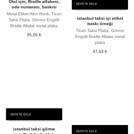
Otel için, Braille alfabesi,
SEPETE EKLE
oda numarası, baskısı
Metal Etiket Altın Renk
,
Ticari
istanbul taksi içi etiket
Taksi Plaka, Görme Engelli
baskı örneği
Braille Alfabe metal plaka
Ticari Taksi Plaka, Görme
95,05
₺
Engelli Braille Alfabe metal
plaka
47,53
₺
SEPETE EKLE
istanbul taksi görme
SEPETE EKLE