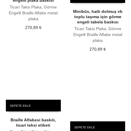
engelli plaka baskısı
Ticari Taksi Plaka, Görme
Minibüs, hatlı dolmuş vb
Engelli Braille Alfabe metal
toplu taşıma için görme
plaka
engeli tabela baskısı
270,89
₺
Ticari Taksi Plaka, Görme
Engelli Braille Alfabe metal
plaka
270,89
₺
SEPETE EKLE
Braille Alfabesi baskılı,
ticari teksi etiketi
SEPETE EKLE