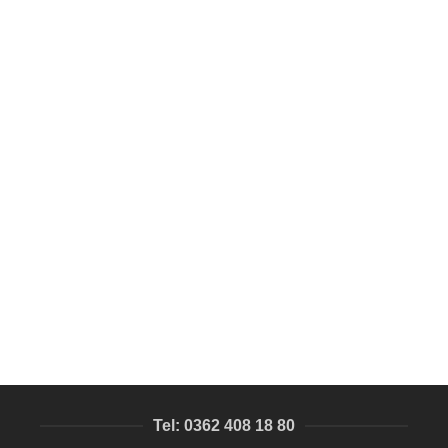
SEPETE EKLE
Kilitli Ecza kutusu, reçeteli ilaç kutu
Pleksi Ürünler
1.663,39
₺
Tel: 0362 408 18 80