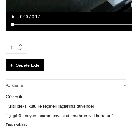
3mm
Pleksiden
Kilitli
Reçeteli
Sepete Ekle
İlaç
Kutuları
–
Açıklama
İçi
Görünmeyen
Güvenlik:
&
Deliksiz
“Kilitli pleksi kutu ile reçeteli ilaçlarınız güvende!”
Tasarım
quantity
“İçi görünmeyen tasarım sayesinde mahremiyet korunur.”
Dayanıklılık: