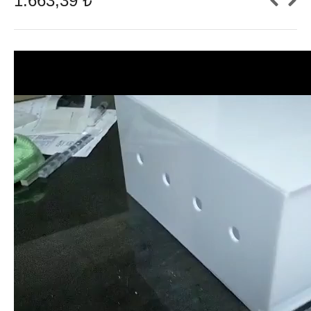
1.663,39
₺