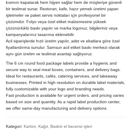
Paket
kısmını kapatarak hem hijyen sağlar hem de müşteriye güvenli
Güvenlik
bir teslimat sunar. Restoran, kafe, hazır yemek üretimi yapan
Etiketi
işletmeler ve paket servis noktaları için profesyonel bir
Baskısı
çözümdür. Folyo veya özel etiket malzemesine yüksek
quantity
çözünürlüklü baskı yapılır ve marka logonuz, bilgileriniz veya
kampanyalarınız tasarıma eklenebilir.
Acil siparişlerde hızlı üretim yapılır, adet ve ebatlara göre özel
fiyatlandırma sunulur. Samsun acil etiket baskı merkezi olarak
aynı gün üretim ve teslimat avantajı sağlıyoruz.
The 6 cm round food package labels provide a hygienic and
secure way to seal meal boxes, containers, and delivery bags.
Ideal for restaurants, cafés, catering services, and takeaway
businesses. Printed in high resolution on durable label materials,
fully customizable with your logo and branding needs.
Fast production is available for urgent orders, and pricing varies
based on size and quantity. As a rapid label production center,
we offer same-day manufacturing and delivery options.
Kategori:
Karton, Kağıt, Baskılı el becerisi işleri