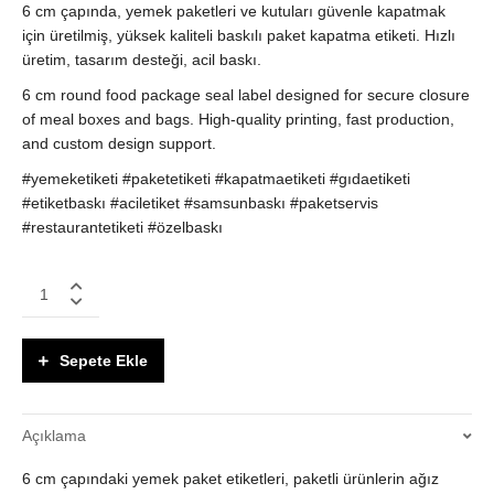
6 cm çapında, yemek paketleri ve kutuları güvenle kapatmak
için üretilmiş, yüksek kaliteli baskılı paket kapatma etiketi. Hızlı
üretim, tasarım desteği, acil baskı.
6 cm round food package seal label designed for secure closure
of meal boxes and bags. High-quality printing, fast production,
and custom design support.
#yemeketiketi #paketetiketi #kapatmaetiketi #gıdaetiketi
#etiketbaskı #aciletiket #samsunbaskı #paketservis
#restaurantetiketi #özelbaskı
6
cm
Çap
Yemek
Sepete Ekle
Paket
Etiketi
–
Açıklama
Ağız
Kapatma
6 cm çapındaki yemek paket etiketleri, paketli ürünlerin ağız
ve