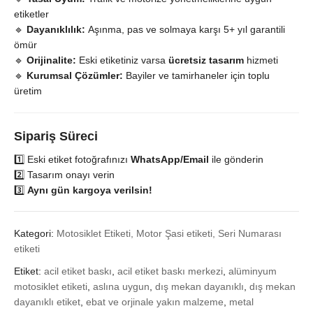
etiketler
🔹
Dayanıklılık:
Aşınma, pas ve solmaya karşı 5+ yıl garantili
ömür
🔹
Orijinalite:
Eski etiketiniz varsa
ücretsiz tasarım
hizmeti
🔹
Kurumsal Çözümler:
Bayiler ve tamirhaneler için toplu
üretim
Sipariş Süreci
1️⃣ Eski etiket fotoğrafınızı
WhatsApp/Email
ile gönderin
2️⃣ Tasarım onayı verin
3️⃣
Aynı gün kargoya verilsin!
Kategori:
Motosiklet Etiketi, Motor Şasi etiketi, Seri Numarası
etiketi
Etiket:
acil etiket baskı
,
acil etiket baskı merkezi
,
alüminyum
motosiklet etiketi
,
aslına uygun
,
dış mekan dayanıklı
,
dış mekan
dayanıklı etiket
,
ebat ve orjinale yakın malzeme
,
metal