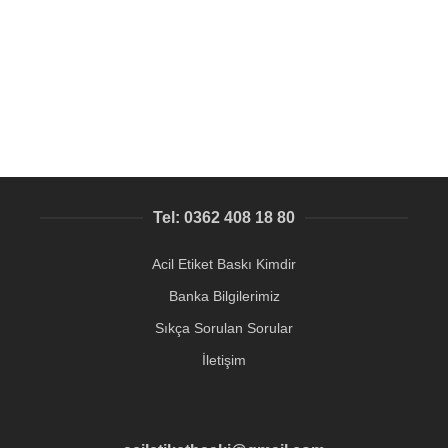
Küçük ebat alüminyum etiket baskısı
Metal Etiket Gümüş Renk
4,75
₺
Tel: 0362 408 18 80
Acil Etiket Baskı Kimdir
Banka Bilgilerimiz
Sıkça Sorulan Sorular
İletişim