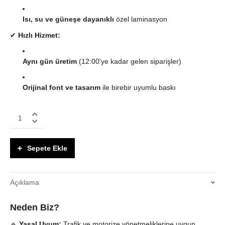
Isı, su ve güneşe dayanıklı
özel laminasyon
✔
Hızlı Hizmet:
Aynı gün üretim
(12:00'ye kadar gelen siparişler)
Orijinal font ve tasarım
ile birebir uyumlu baskı
amaha
Motosiklet
Seri
Numarası
Sepete Ekle
ve
Şasi
Etiketi
Açıklama
Üretimi
quantity
Neden Biz?
🔹
Yasal Uyum:
Trafik ve motorize yönetmeliklerine uygun