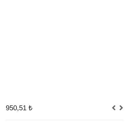
950,51
₺