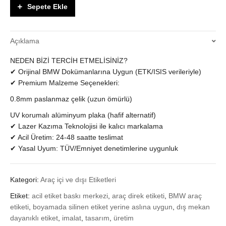
ETİKETİ
Sepete Ekle
-
ORIJINAL
STANDARTLARDA
Açıklama
YENİLEME
HİZMETİ
NEDEN BİZİ TERCİH ETMELİSİNİZ?
quantity
✔ Orijinal BMW Dokümanlarına Uygun (ETK/ISIS verileriyle)
✔ Premium Malzeme Seçenekleri:
0.8mm paslanmaz çelik (uzun ömürlü)
UV korumalı alüminyum plaka (hafif alternatif)
✔ Lazer Kazıma Teknolojisi ile kalıcı markalama
✔ Acil Üretim: 24-48 saatte teslimat
✔ Yasal Uyum: TÜV/Emniyet denetimlerine uygunluk
Kategori:
Araç içi ve dışı Etiketleri
Etiket:
acil etiket baskı merkezi
,
araç direk etiketi
,
BMW araç
etiketi
,
boyamada silinen etiket yerine aslına uygun
,
dış mekan
dayanıklı etiket
,
imalat
,
tasarım
,
üretim