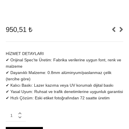
950,51
₺
HİZMET DETAYLARI
✔ Orijinal Spec'te Üretim: Fabrika verilerine uygun font, renk ve
malzeme
✔ Dayanıklı Malzeme: 0.8mm alüminyum/paslanmaz çelik
(tercihe göre)
✔ Kalıcı Baskı: Lazer kazıma veya UV korumalı dijital baskı
✔ Yasal Uyum: Ruhsat ve trafik denetimlerine uygunluk garantisi
✔ Hızlı Çözüm: Eski etiket fotoğrafından 72 saatte üretim
BMW
ARAÇ
DİREK