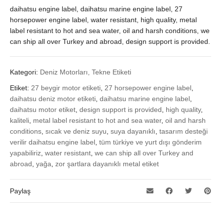
daihatsu engine label, daihatsu marine engine label, 27
horsepower engine label, water resistant, high quality, metal
label resistant to hot and sea water, oil and harsh conditions, we
can ship all over Turkey and abroad, design support is provided.
Kategori:
Deniz Motorları, Tekne Etiketi
Etiket:
27 beygir motor etiketi
,
27 horsepower engine label
,
daihatsu deniz motor etiketi
,
daihatsu marine engine label
,
daihatsu motor etiket
,
design support is provided
,
high quality
,
kaliteli
,
metal label resistant to hot and sea water
,
oil and harsh
conditions
,
sıcak ve deniz suyu
,
suya dayanıklı
,
tasarım desteği
verilir daihatsu engine label
,
tüm türkiye ve yurt dışı gönderim
yapabiliriz
,
water resistant
,
we can ship all over Turkey and
abroad
,
yağa
,
zor şartlara dayanıklı metal etiket
Paylaş