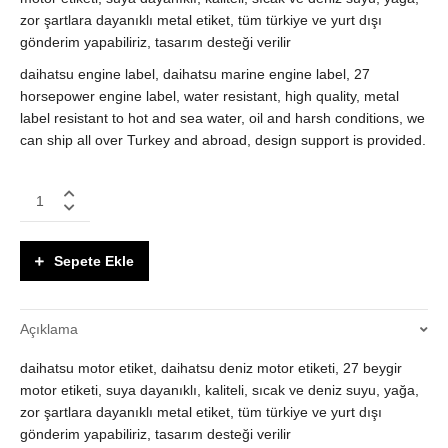
zor şartlara dayanıklı metal etiket, tüm türkiye ve yurt dışı
gönderim yapabiliriz, tasarım desteği verilir
daihatsu engine label, daihatsu marine engine label, 27
horsepower engine label, water resistant, high quality, metal
label resistant to hot and sea water, oil and harsh conditions, we
can ship all over Turkey and abroad, design support is provided.
Daihatsu
Deniz
motor
etiketi
Sepete Ekle
27
BHP
quantity
Açıklama
daihatsu motor etiket, daihatsu deniz motor etiketi, 27 beygir
motor etiketi, suya dayanıklı, kaliteli, sıcak ve deniz suyu, yağa,
zor şartlara dayanıklı metal etiket, tüm türkiye ve yurt dışı
gönderim yapabiliriz, tasarım desteği verilir