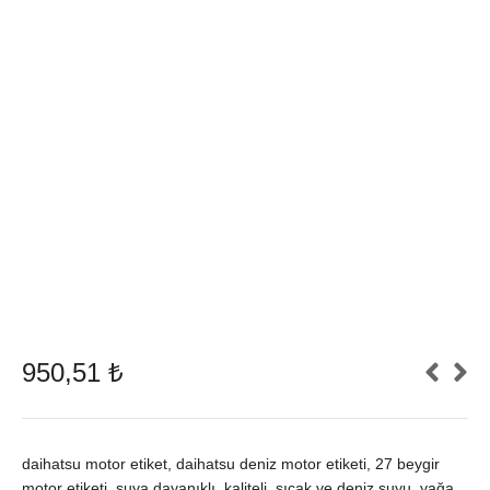
950,51
₺
daihatsu motor etiket, daihatsu deniz motor etiketi, 27 beygir
motor etiketi, suya dayanıklı, kaliteli, sıcak ve deniz suyu, yağa,