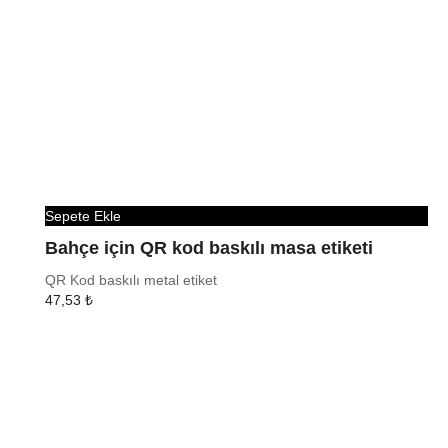
Sepete Ekle
Bahçe için QR kod baskılı masa etiketi
QR Kod baskılı metal etiket
47,53
₺