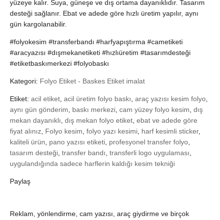
yüzeye kalır. Suya, güneşe ve dış ortama dayanıklıdır. Tasarım
desteği sağlanır. Ebat ve adede göre hızlı üretim yapılır, aynı
gün kargolanabilir.
#folyokesim #transferbandı #harfyapıştırma #cametiketi
#aracyazısı #dışmekanetiketi #hızlıüretim #tasarımdesteği
#etiketbaskımerkezi #folyobaskı
Kategori:
Folyo Etiket - Baskes Etiket imalat
Etiket:
acil etiket
,
acil üretim folyo baskı
,
araç yazısı kesim folyo
,
aynı gün gönderim
,
baskı merkezi
,
cam yüzey folyo kesim
,
dış
mekan dayanıklı
,
dış mekan folyo etiket
,
ebat ve adede göre
fiyat alınız
,
Folyo kesim
,
folyo yazı kesimi
,
harf kesimli sticker
,
kaliteli ürün
,
pano yazısı etiketi
,
profesyonel transfer folyo
,
tasarım desteği
,
transfer bandı
,
transferli logo uygulaması
,
uygulandığında sadece harflerin kaldığı kesim tekniği
Paylaş
Reklam, yönlendirme, cam yazısı, araç giydirme ve birçok