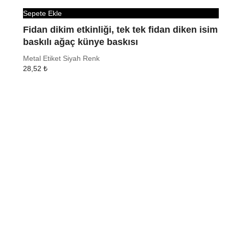
Sepete Ekle
Fidan dikim etkinliği, tek tek fidan diken isim
baskılı ağaç künye baskısı
Metal Etiket Siyah Renk
28,52
₺