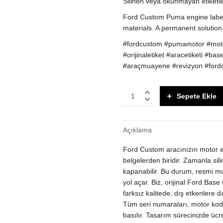
Silinen veya okunmayan etiketler
Ford Custom Puma engine labels
materials. A permanent solution
#fordcustom #pumamotor #motor
#orijinaletiket #aracetiketi #bas
#araçmuayene #revizyon #ford
Ford
Sepete Ekle
Custom
Puma
Motor
Açıklama
Etiketi
|
Ford Custom aracınızın motor eti
Orijinale
Uygun
belgelerden biridir. Zamanla sili
Yeni
kapanabilir. Bu durum, resmi mu
Üretim
yol açar. Biz, orijinal Ford Base
|
farksız kalitede, dış etkenlere 
Muayene
Tüm seri numaraları, motor kodlar
ve
basılır. Tasarım sürecinizde ücre
Revizyon