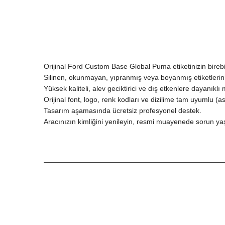
Orijinal Ford Custom Base Global Puma etiketinizin birebi
Silinen, okunmayan, yıpranmış veya boyanmış etiketlerini
Yüksek kaliteli, alev geciktirici ve dış etkenlere dayanıkl
Orijinal font, logo, renk kodları ve dizilime tam uyumlu (a
Tasarım aşamasında ücretsiz profesyonel destek.
Aracınızın kimliğini yenileyin, resmi muayenede sorun y