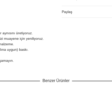
Paylaş
r aynısını üretiyoruz.
zi muayene için yeniliyoruz.
ı malzeme.
slına uygun) baskı.
aşamayın.
Benzer Ürünler