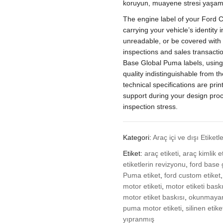
koruyun, muayene stresi yaşam
için
quantity
The engine label of your Ford 
carrying your vehicle’s identity
unreadable, or be covered with p
inspections and sales transacti
Base Global Puma labels, using s
quality indistinguishable from t
technical specifications are pri
support during your design proce
inspection stress.
Kategori:
Araç içi ve dışı Etiketle
Etiket:
araç etiketi
,
araç kimlik et
etiketlerin revizyonu
,
ford base 
Puma etiket
,
ford custom etiket
motor etiketi
,
motor etiketi bask
motor etiket baskısı
,
okunmaya
puma motor etiketi
,
silinen etik
yıpranmış