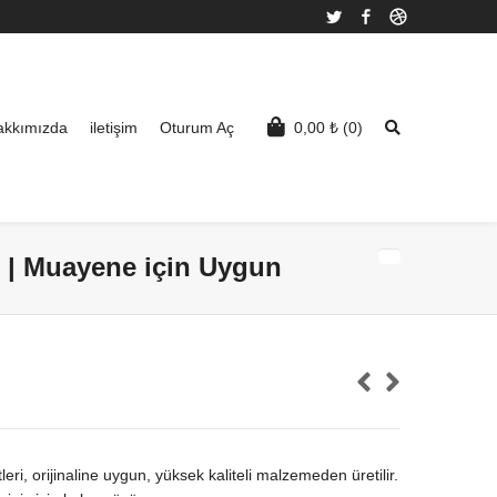
Twitter
Facebook
Dribbble
akkımızda
iletişim
Oturum Aç
0,00
₺
(0)
e | Muayene için Uygun
i, orijinaline uygun, yüksek kaliteli malzemeden üretilir.