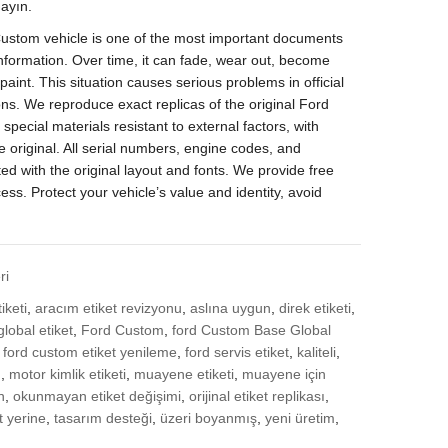
ayın.
Custom vehicle is one of the most important documents
 information. Over time, it can fade, wear out, become
aint. This situation causes serious problems in official
ons. We reproduce exact replicas of the original Ford
pecial materials resistant to external factors, with
he original. All serial numbers, engine codes, and
nted with the original layout and fonts. We provide free
ss. Protect your vehicle’s value and identity, avoid
ri
iketi
,
aracım etiket revizyonu
,
aslına uygun
,
direk etiketi
,
global etiket
,
Ford Custom
,
ford Custom Base Global
,
ford custom etiket yenileme
,
ford servis etiket
,
kaliteli
,
ı
,
motor kimlik etiketi
,
muayene etiketi
,
muayene için
n
,
okunmayan etiket değişimi
,
orijinal etiket replikası
,
et yerine
,
tasarım desteği
,
üzeri boyanmış
,
yeni üretim
,