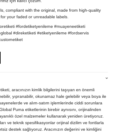
iniz için kalıcı çözüm.
, compliant with the original, made from high-quality
 for your faded or unreadable labels.
etiketi #fordetiketyenileme #muayeneetiketi
eglobal #direketiketi #etiketyenileme #fordservis
custometiket
keti, aracınızın kimlik bilgilerini taşıyan en önemli
nebilir, yıpranabilir, okunamaz hale gelebilir veya boya ile
ayenelerde ve alım-satım işlemlerinde ciddi sorunlara
 Global Puma etiketlerinin birebir aynısını, orijinalinden
dayanıklı özel malzemeler kullanarak yeniden üretiyoruz.
ı ve teknik spesifikasyonlar orijinal dizilim ve fontlarla
tsiz destek sağlıyoruz. Aracınızın değerini ve kimliğini