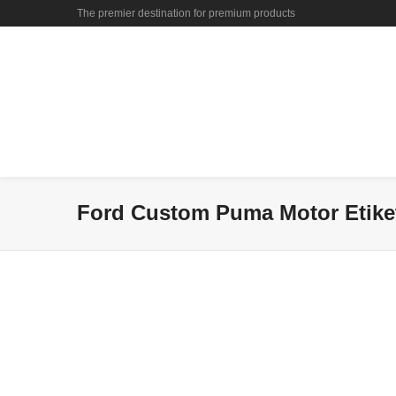
The premier destination for premium products
Ford Custom Puma Motor Etiketi