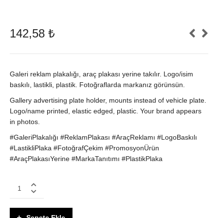
142,58
₺
Galeri reklam plakalığı, araç plakası yerine takılır. Logo/isim
baskılı, lastikli, plastik. Fotoğraflarda markanız görünsün.
Gallery advertising plate holder, mounts instead of vehicle plate.
Logo/name printed, elastic edged, plastic. Your brand appears
in photos.
#GaleriPlakalığı #ReklamPlakası #AraçReklamı #LogoBaskılı
#LastikliPlaka #FotoğrafÇekim #PromosyonÜrün
#AraçPlakasıYerine #MarkaTanıtımı #PlastikPlaka
Galeri
&
Reklam
Plakalığı
Sepete Ekle