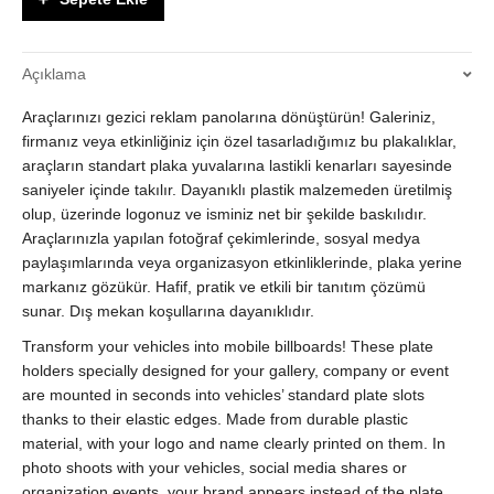
|
Araç
Plakası
Açıklama
Yerine
Kullanılır
Araçlarınızı gezici reklam panolarına dönüştürün! Galeriniz,
-
Logo
firmanız veya etkinliğiniz için özel tasarladığımız bu plakalıklar,
&
araçların standart plaka yuvalarına lastikli kenarları sayesinde
İsim
saniyeler içinde takılır. Dayanıklı plastik malzemeden üretilmiş
Baskılı
olup, üzerinde logonuz ve isminiz net bir şekilde baskılıdır.
|
Araçlarınızla yapılan fotoğraf çekimlerinde, sosyal medya
Plastik
paylaşımlarında veya organizasyon etkinliklerinde, plaka yerine
&
markanız gözükür. Hafif, pratik ve etkili bir tanıtım çözümü
Lastikli
sunar. Dış mekan koşullarına dayanıklıdır.
Tutturma
quantity
Transform your vehicles into mobile billboards! These plate
holders specially designed for your gallery, company or event
are mounted in seconds into vehicles’ standard plate slots
thanks to their elastic edges. Made from durable plastic
material, with your logo and name clearly printed on them. In
photo shoots with your vehicles, social media shares or
organization events, your brand appears instead of the plate.