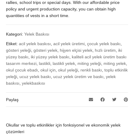
rallies, school trips or special days. With our affordable price
policy and urgent production capacity, you can obtain high
quantities of vests in a short time.
Kategori:
Yelek Baskısı
Etiket:
acil yelek baskısı
,
acil yelek üretimi
,
çocuk yelek baskı
,
gösteri yeleği
,
gösteri yelek
,
hijyen elçisi yelek
,
hızlı üretim
,
iki
yüzey baskı
,
iki yüzey yelek baskı
,
kaliteli acil yelek üretim baskı
tasarım merkezi
,
lastikli
,
lastikli yelek
,
miting yeleği
,
miting yelek
,
okul çocuk ebadı
,
okul için
,
okul yeleği
,
renkli baskı
,
toplu etkinlik
yeleği
,
ucuz yelek baskı
,
ucuz yelek üretim ve baskı
,
yelek
baskısı
,
yelekbaskısı
Paylaş
Okullar ve toplu etkinlikler için fonksiyonel ve ekonomik yelek
çözümleri