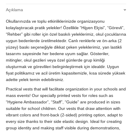
Renkli
Açıklama
Baskı
-
Okullarınızda ve toplu etkinliklerinizde organizasyonu
Lastikli
&
kolaylaştıracak pratik yelekler! Özellikle “Hijyen Elçisi”, “Görevli”,
2
“Rehber” gibi roller için özel baskılı yeleklerimiz, okul çocuklarına
Yüzey
uygun bedenlerde üretilmektedir. Canlı renklerle ve ön-arka (2
|
yüzey) baskı seçeneğiyle dikkat çeken yeleklerimiz, yan lastikli
Uygun
tasarımı sayesinde her bedene uyum sağlar. Gösteriler,
Fiyat
mitingler, okul gezileri veya özel günlerde grup kimliği
&
oluşturmak ve görevlileri belirginleştirmek için idealdir. Uygun
Acil
fiyat politikamız ve acil üretim kapasitemizle, kısa sürede yüksek
Üretim
adette yelek temin edebilirsiniz.
quantity
Practical vests that will facilitate organization in your schools and
mass events! Our specially printed vests for roles such as
“Hygiene Ambassador”, “Staff”, “Guide” are produced in sizes
suitable for school children. Our vests that draw attention with
vibrant colors and front-back (2-sided) printing option, adapt to
every size thanks to their side elastic design. Ideal for creating
group identity and making staff visible during demonstrations,