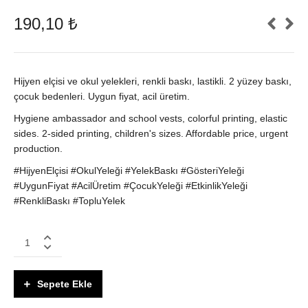
190,10
₺
Hijyen elçisi ve okul yelekleri, renkli baskı, lastikli. 2 yüzey baskı,
çocuk bedenleri. Uygun fiyat, acil üretim.
Hygiene ambassador and school vests, colorful printing, elastic
sides. 2-sided printing, children's sizes. Affordable price, urgent
production.
#HijyenElçisi #OkulYeleği #YelekBaskı #GösteriYeleği
#UygunFiyat #AcilÜretim #ÇocukYeleği #EtkinlikYeleği
#RenkliBaskı #TopluYelek
Hijyen
Elçisi
&
Okul
Sepete Ekle
Yeleği
|