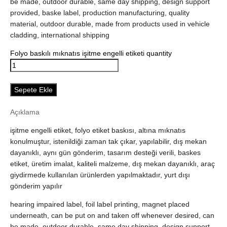
be made, outdoor durable, same day shipping, design support
provided, baske label, production manufacturing, quality
material, outdoor durable, made from products used in vehicle
cladding, international shipping
Folyo baskılı mıknatıs işitme engelli etiketi quantity
Sepete Ekle
Açıklama
işitme engelli etiket, folyo etiket baskısı, altına mıknatıs
konulmuştur, istenildiği zaman tak çıkar, yapılabilir, dış mekan
dayanıklı, aynı gün gönderim, tasarım desteği verili, baskes
etiket, üretim imalat, kaliteli malzeme, dış mekan dayanıklı, araç
giydirmede kullanılan ürünlerden yapılmaktadır, yurt dışı
gönderim yapılır
hearing impaired label, foil label printing, magnet placed
underneath, can be put on and taken off whenever desired, can
be made, outdoor durable, same day shipping, design support