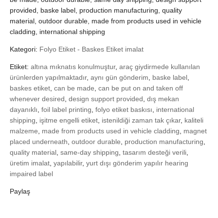
provided, baske label, production manufacturing, quality
material, outdoor durable, made from products used in vehicle
cladding, international shipping
Kategori:
Folyo Etiket - Baskes Etiket imalat
Etiket:
altına mıknatıs konulmuştur
,
araç giydirmede kullanılan
ürünlerden yapılmaktadır
,
aynı gün gönderim
,
baske label
,
baskes etiket
,
can be made
,
can be put on and taken off
whenever desired
,
design support provided
,
dış mekan
dayanıklı
,
foil label printing
,
folyo etiket baskısı
,
international
shipping
,
işitme engelli etiket
,
istenildiği zaman tak çıkar
,
kaliteli
malzeme
,
made from products used in vehicle cladding
,
magnet
placed underneath
,
outdoor durable
,
production manufacturing
,
quality material
,
same-day shipping
,
tasarım desteği verili
,
üretim imalat
,
yapılabilir
,
yurt dışı gönderim yapılır hearing
impaired label
Paylaş