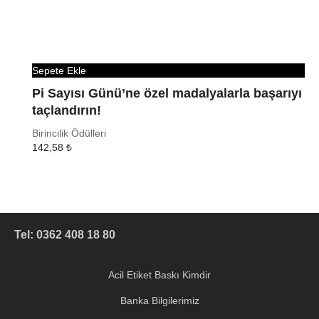
Sepete Ekle
Pi Sayısı Günü’ne özel madalyalarla başarıyı
taçlandırın!
Birincilik Ödülleri
142,58
₺
Tel: 0362 408 18 80
Acil Etiket Baskı Kimdir
Banka Bilgilerimiz