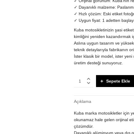
✓ Orijinal görünüm: Kuba'nın re
✓ Dayanıklı malzeme: Paslanma
✓ Hızlı çözüm: Eski etiket fotoğr
✓ Uygun fiyat: 1 adetten başlay
Kuba motosikletinizin şasi etike
kimliğini yeniden kazandırmak i
Aslına uygun tasarım ve yüksek
teknik detaylarıyla fabrikanın orij
İster klasik bir model, ister yen
üretim desteği sunuyoruz.
Kuba
Sepete Ekle
araç
etiketi,
şasi
Açıklama
motosiklet
etiketi
Kuba marka motosikletler için y
quantity
okunamaz hale gelen orijinal eti
çözümdür.
Dayanıklı alüminyum veya dış o