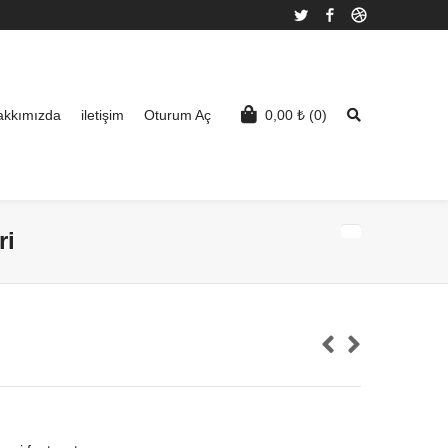
Twitter
Facebook
Dribbble
akkımızda
iletişim
Oturum Aç
0,00
₺
(0)
ri