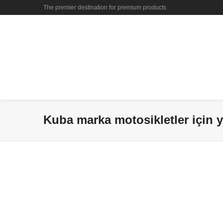
The premier destination for premium products
Kuba marka motosikletler için y