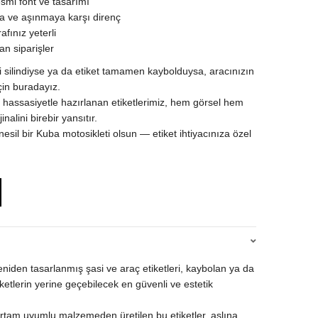
smi font ve tasarımı
 ve aşınmaya karşı direnç
afınız yeterli
an siparişler
ti silindiyse ya da etiket tamamen kaybolduysa, aracınızın
çin buradayız.
 hassasiyetle hazırlanan etiketlerimiz, hem görsel hem
inalini birebir yansıtır.
i nesil bir Kuba motosikleti olsun — etiket ihtiyacınıza özel
eniden tasarlanmış şasi ve araç etiketleri, kaybolan ya da
ketlerin yerine geçebilecek en güvenli ve estetik
rtam uyumlu malzemeden üretilen bu etiketler, aslına