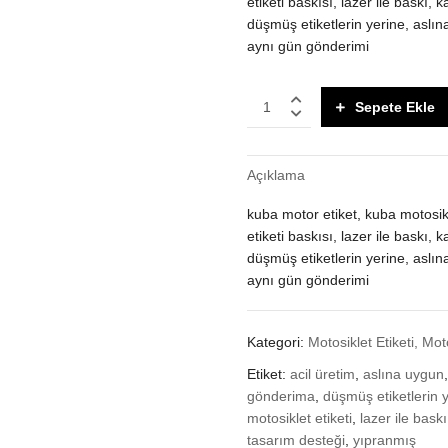
etiketi baskısı, lazer ile baskı,
düşmüş etiketlerin yerine, aslın
aynı gün gönderimi
Kuba
Sepete Ekle
Motosiklet
şasi
motor
Açıklama
etiketi
quantity
kuba motor etiket, kuba motosikle
etiketi baskısı, lazer ile baskı,
düşmüş etiketlerin yerine, aslın
aynı gün gönderimi
Kategori:
Motosiklet Etiketi, Mot
Etiket:
acil üretim
,
aslına uygun
gönderima
,
düşmüş etiketlerin 
motosiklet etiketi
,
lazer ile baskı
tasarım desteği
,
yıpranmış