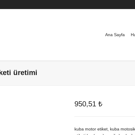
Ana Sayfa
H
eti üretimi
950,51
₺
kuba motor etiket, kuba motosikle