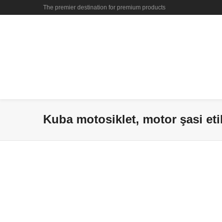
The premier destination for premium products
Kuba motosiklet, motor şasi etik