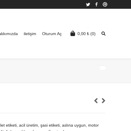
Twitter
Facebook
Dribbble
akkımızda
iletişim
Oturum Aç
0,00
₺
(0)
t etiketi, acil üretim, şasi etiketi, aslına uygun, motor