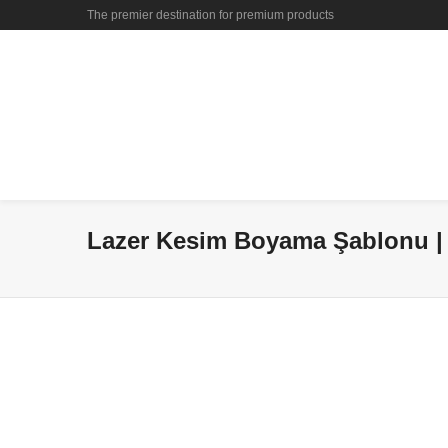
The premier destination for premium products
Lazer Kesim Boyama Şablonu | 