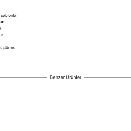
 şablonlar
gun
ı
ar
önüştürme
Benzer Ürünler