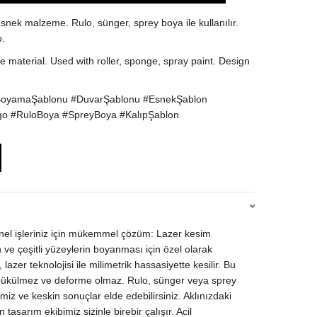
nek malzeme. Rulo, sünger, sprey boya ile kullanılır.
o.
ble material. Used with roller, sponge, spray paint. Design
BoyamaŞablonu #DuvarŞablonu #EsnekŞablon
go #RuloBoya #SpreyBoya #KalıpŞablon
yonel işleriniz için mükemmel çözüm: Lazer kesim
 ve çeşitli yüzeylerin boyanması için özel olarak
zer teknolojisi ile milimetrik hassasiyette kesilir. Bu
, bükülmez ve deforme olmaz. Rulo, sünger veya sprey
temiz ve keskin sonuçlar elde edebilirsiniz. Aklınızdaki
asarım ekibimiz sizinle birebir çalışır. Acil