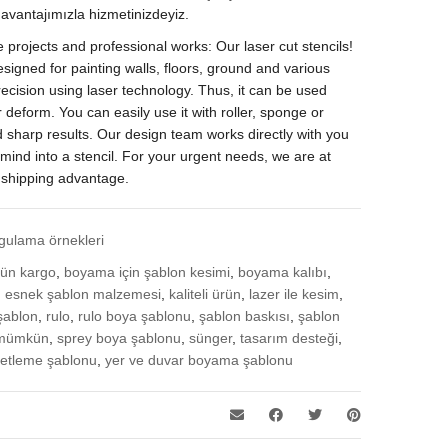
 avantajımızla hizmetinizdeyiz.
ve projects and professional works: Our laser cut stencils!
designed for painting walls, floors, ground and various
precision using laser technology. Thus, it can be used
 deform. You can easily use it with roller, sponge or
d sharp results. Our design team works directly with you
 mind into a stencil. For your urgent needs, we are at
 shipping advantage.
gulama örnekleri
gün kargo
,
boyama için şablon kesimi
,
boyama kalıbı
,
,
esnek şablon malzemesi
,
kaliteli ürün
,
lazer ile kesim
,
şablon
,
rulo
,
rulo boya şablonu
,
şablon baskısı
,
şablon
 mümkün
,
sprey boya şablonu
,
sünger
,
tasarım desteği
,
retleme şablonu
,
yer ve duvar boyama şablonu