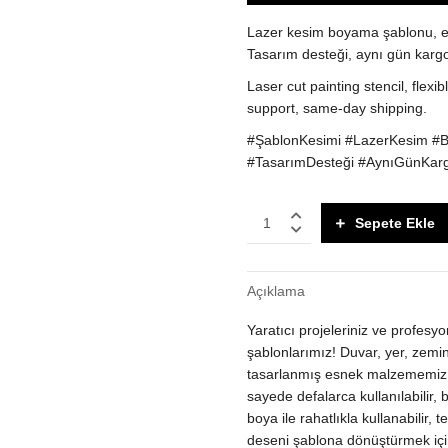
Lazer kesim boyama şablonu, es
Tasarım desteği, aynı gün karg
Laser cut painting stencil, flexi
support, same-day shipping.
#ŞablonKesimi #LazerKesim #
#TasarımDesteği #AynıGünKar
Lazer
Sepete Ekle
Kesim
Boyama
Şablonu
Açıklama
|
Esnek
Yaratıcı projeleriniz ve profes
Malzeme
-
şablonlarımız! Duvar, yer, zemin
Rulo
tasarlanmış esnek malzememiz, la
&
sayede defalarca kullanılabilir
Sünger
boya ile rahatlıkla kullanabilir, 
Uyumlu
deseni şablona dönüştürmek için t