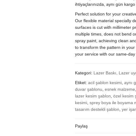
|
ihtiyaçlarınızda, aynı gün kargo
Tasarım
Desteği
Perfect solution for your creati
&
Our flexible material specially 
Aynı
surfaces is cut with millimeter 
Gün
multiple times, does not bend or
Kargo
spray paint, achieving clean an
quantity
to transform the pattern in your
your service with our same-day
Kategori:
Lazer Baskı, Lazer uy
Etiket:
acil şablon kesimi
,
aynı 
duvar şablonu
,
esnek malzeme
lazer kesim şablon
,
özel kesim 
kesimi
,
sprey boya ile boyama
tasarım destekli şablon
,
yer işa
Paylaş