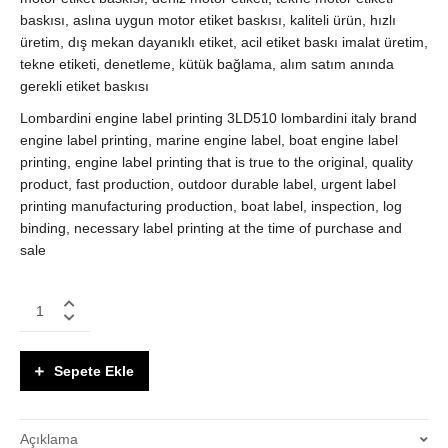
baskısı, aslına uygun motor etiket baskısı, kaliteli ürün, hızlı
üretim, dış mekan dayanıklı etiket, acil etiket baskı imalat üretim,
tekne etiketi, denetleme, kütük bağlama, alım satım anında
gerekli etiket baskısı
Lombardini engine label printing 3LD510 lombardini italy brand
engine label printing, marine engine label, boat engine label
printing, engine label printing that is true to the original, quality
product, fast production, outdoor durable label, urgent label
printing manufacturing production, boat label, inspection, log
binding, necessary label printing at the time of purchase and
sale
Lombardini
Made
in
italy
Sepete Ekle
motor
etiket
baskısı
Açıklama
quantity