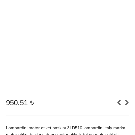
950,51
₺
Lombardini motor etiket baskısı 3LD510 lombardini italy marka
motor etiket baskısı, deniz motor etiketi, tekne motor etiketi