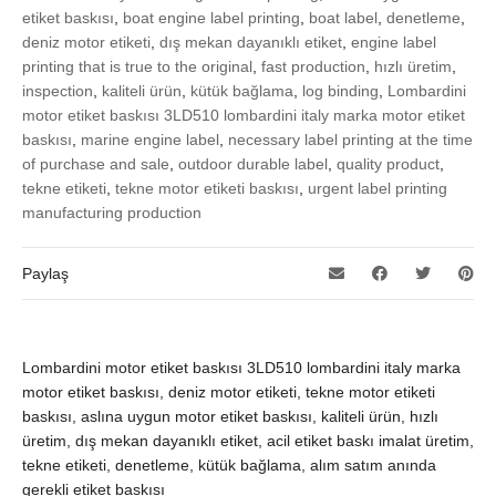
etiket baskısı
,
boat engine label printing
,
boat label
,
denetleme
,
deniz motor etiketi
,
dış mekan dayanıklı etiket
,
engine label
printing that is true to the original
,
fast production
,
hızlı üretim
,
inspection
,
kaliteli ürün
,
kütük bağlama
,
log binding
,
Lombardini
motor etiket baskısı 3LD510 lombardini italy marka motor etiket
baskısı
,
marine engine label
,
necessary label printing at the time
of purchase and sale
,
outdoor durable label
,
quality product
,
tekne etiketi
,
tekne motor etiketi baskısı
,
urgent label printing
manufacturing production
Paylaş
Lombardini motor etiket baskısı 3LD510 lombardini italy marka
motor etiket baskısı, deniz motor etiketi, tekne motor etiketi
baskısı, aslına uygun motor etiket baskısı, kaliteli ürün, hızlı
üretim, dış mekan dayanıklı etiket, acil etiket baskı imalat üretim,
tekne etiketi, denetleme, kütük bağlama, alım satım anında
gerekli etiket baskısı