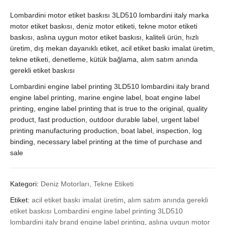
Lombardini motor etiket baskısı 3LD510 lombardini italy marka
motor etiket baskısı, deniz motor etiketi, tekne motor etiketi
baskısı, aslına uygun motor etiket baskısı, kaliteli ürün, hızlı
üretim, dış mekan dayanıklı etiket, acil etiket baskı imalat üretim,
tekne etiketi, denetleme, kütük bağlama, alım satım anında
gerekli etiket baskısı
Lombardini engine label printing 3LD510 lombardini italy brand
engine label printing, marine engine label, boat engine label
printing, engine label printing that is true to the original, quality
product, fast production, outdoor durable label, urgent label
printing manufacturing production, boat label, inspection, log
binding, necessary label printing at the time of purchase and
sale
Kategori:
Deniz Motorları, Tekne Etiketi
Etiket:
acil etiket baskı imalat üretim
,
alım satım anında gerekli
etiket baskısı Lombardini engine label printing 3LD510
lombardini italy brand engine label printing
,
aslına uygun motor