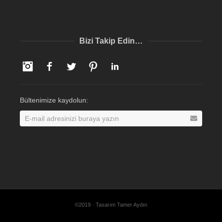
Bizi Takip Edin…
Instagram
Facebook
Twitter
Pinterest
LinkedIn
Bültenimize kaydolun:
©2019 · Tasarım Tamer Aydın