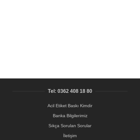
SEPETE EKLE
Pleksi Menü / Metal-Pleksi Masa Tabelası
Pleksi Ürünler
,
QR Kod baskılı metal etiket
475,25
₺
Tel: 0362 408 18 80
Acil Etiket Baskı Kimdir
Banka Bilgilerimiz
Sıkça Sorulan Sorular
İletişim