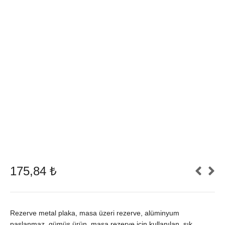
175,84
₺
Rezerve metal plaka, masa üzeri rezerve, alüminyum
paslanmaz, gümüş ürün, masa rezerve için kullanılan, şık