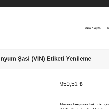
Ana Sayfa
H
nyum Şasi (VIN) Etiketi Yenileme
950,51
₺
Massey Ferguson traktörler içi