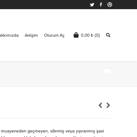
Twitter
Facebook
Dribbble
akkımızda
iletişim
Oturum Aç
0,00
₺
(0)
n muayeneden geçmeyen, silinmiş veya yıpranmış şasi