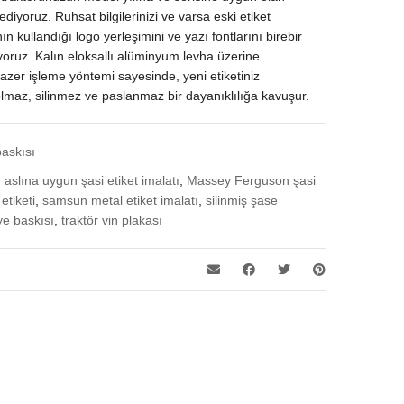
ediyoruz. Ruhsat bilgilerinizi ve varsa eski etiket
ın kullandığı logo yerleşimini ve yazı fontlarını birebir
ıyoruz. Kalın eloksallı alüminyum levha üzerine
lazer işleme yöntemi sayesinde, yeni etiketiniz
maz, silinmez ve paslanmaz bir dayanıklılığa kavuşur.
baskısı
,
aslına uygun şasi etiket imalatı
,
Massey Ferguson şasi
etiketi
,
samsun metal etiket imalatı
,
silinmiş şase
ye baskısı
,
traktör vin plakası