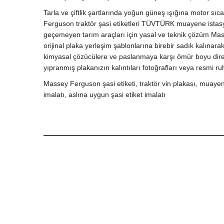
Tarla ve çiftlik şartlarında yoğun güneş ışığına motor
Ferguson traktör şasi etiketleri TÜVTÜRK muayene istasyo
geçemeyen tarım araçları için yasal ve teknik çözüm Mas
orijinal plaka yerleşim şablonlarına birebir sadık kalına
kimyasal çözücülere ve paslanmaya karşı ömür boyu direnç
yıpranmış plakanızın kalıntıları fotoğrafları veya resmi ruh
Massey Ferguson şasi etiketi, traktör vin plakası, muayen
imalatı, aslına uygun şasi etiket imalatı