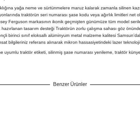
 sıcaklığına yağa neme ve sürtünmelere maruz kalarak zamanla silinen
nlarında traktörün seri numarası şase kodu veya ağırlık limitleri net
sey Ferguson markasının ikonik geçmişten günümüze tüm model serilerin
rak hazırlanan tasarım desteği Traktörün zorlu çalışma sahası göz önünd
li birinci sınıf eloksallı alüminyum metal malzeme kalitesi Samsun’dak
sat bilgileriniz referans alınarak mikron hassasiyetindeki lazer teknoloji
e uyumlu traktör etiketi, silinmiş şase numarası yenileme, traktör künye
Benzer Ürünler