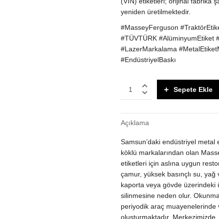
(VIN) etiketleri; orijinal fabr
yeniden üretilmektedir.
#MasseyFerguson #TraktörEtike
#TÜVTÜRK #AlüminyumEtiket #E
#LazerMarkalama #MetalEtiket
#EndüstriyelBaskı
Massey
Sepete Ekle
Ferguson
Uyumlu
Traktör
Açıklama
Şasi
Etiketi
Samsun’daki endüstriyel metal 
|
Muayene
köklü markalarından olan Mass
Uyumlu
etiketleri için aslına uygun res
Metal
çamur, yüksek basınçlı su, yağ v
Plaka
kaporta veya gövde üzerindeki ür
quantity
silinmesine neden olur. Okunmay
periyodik araç muayenelerinde v
oluşturmaktadır. Merkezimizde, 