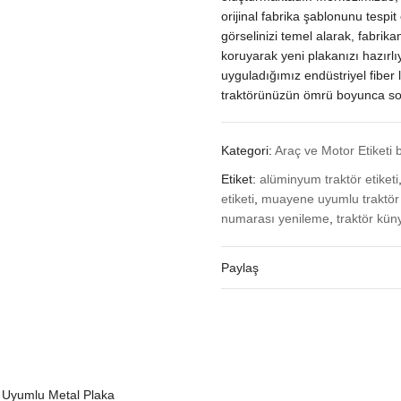
orijinal fabrika şablonunu tespit 
görselinizi temel alarak, fabrikan
koruyarak yeni plakanızı hazırl
uyguladığımız endüstriyel fiber 
traktörünüzün ömrü boyunca sol
Kategori:
Araç ve Motor Etiketi 
Etiket:
alüminyum traktör etiketi
etiketi
,
muayene uyumlu traktör 
numarası yenileme
,
traktör kün
Paylaş
 Uyumlu Metal Plaka