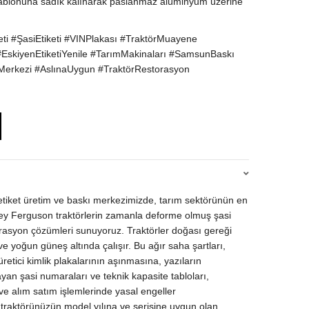
ika şablonuna sadık kalınarak paslanmaz alüminyum üzerine
ti #ŞasiEtiketi #VINPlakası #TraktörMuayene
skiyenEtiketiYenile #TarımMakinaları #SamsunBaskı
Merkezi #AslınaUygun #TraktörRestorasyon
etiket üretim ve baskı merkezimizde, tarım sektörünün en
ey Ferguson traktörlerin zamanla deforme olmuş şasi
torasyon çözümleri sunuyoruz. Traktörler doğası gereği
e yoğun güneş altında çalışır. Bu ağır saha şartları,
etici kimlik plakalarının aşınmasına, yazıların
an şasi numaraları ve teknik kapasite tabloları,
e alım satım işlemlerinde yasal engeller
traktörünüzün model yılına ve serisine uygun olan