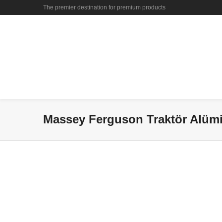
The premier destination for premium products
Massey Ferguson Traktör Alümi