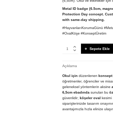
(6,5cm). Okul ve etkinlikler içi
Metal ID badge (6.5cm, magne
Protection Day concept. Cust
with same-day shipping.
#HayvanlarıKorumaGünü #Metalİ
#OvalKöşe #KonseptÜretim
Metal
Sepete Ekle
Yaka
İsimliği
(6,5cm,
Açıklama
Mıknatıslı)
-
Okul için
düzenlenen
konsept
Hayvanları
Koruma
öğretmenler, öğrenciler ve misafi
Günü
geleneksel yöntemlerin aksine
Okul
6,5cm ebadında
sunulan bu
öz
Etkinliği
güvenlidir;
köşeler oval
kesimi 
Konsepti
siparişlerinizde tasarım onayın
quantity
avantajımızla hızla elinize ulaşır