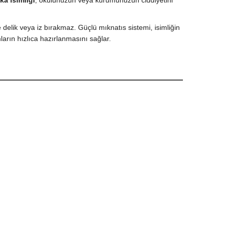
ka isimliği
, okulunuzun veya kurumunuzun ciddiyetini
 delik veya iz bırakmaz. Güçlü mıknatıs sistemi, isimliğin
arın hızlıca hazırlanmasını sağlar.