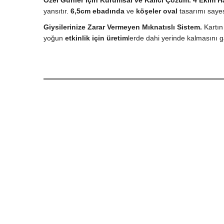
Özel Günler İçin Kurumsal ve Kalıcı Çözüm.
4 Ekim H
yansıtır.
6,5cm ebadında
ve
köşeler oval
tasarımı sayes
Giysilerinize Zarar Vermeyen Mıknatıslı Sistem.
Kartı
yoğun
etkinlik için üretim
lerde dahi yerinde kalmasını g