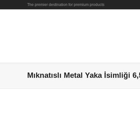
The premier destination for premium products
Mıknatıslı Metal Yaka İsimliği 