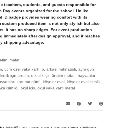
he teachers, students, and guests responsible for
n Day events organized for the school. Unlike
al ID badge provides wearing comfort with its
 custom-produced item is not only stylish but also
ers, it has no sharp edges. For event production
g immediately after design approval, and it reaches
ay shipping advantage.
retim imalat
im
,
5cm özel yaka kartı
,
6
,
arkası mıknatıslı
,
aynı gün
tkinlik için üretim
,
etkinlik için üretim metal.
,
hayvanları
ayvanları koruma günü
,
köşeler oval
,
köşeler oval isimlik
,
ka isimliği
,
okul için
,
okul yaka kartı metal