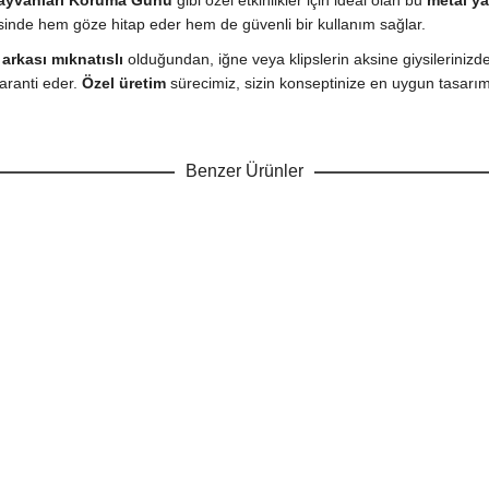
ayvanları Koruma Günü
gibi özel etkinlikler için ideal olan bu
metal ya
inde hem göze hitap eder hem de güvenli bir kullanım sağlar.
n
arkası mıknatıslı
olduğundan, iğne veya klipslerin aksine giysilerinizde
aranti eder.
Özel üretim
sürecimiz, sizin konseptinize en uygun tasarıml
Benzer Ürünler