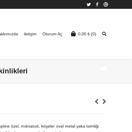
Twitter
Facebook
Dribbble
akkımızda
iletişim
Oturum Aç
0,00
₺
(0)
inlikleri
ne özel, mıknatıslı, köşeler oval metal yaka isimliği