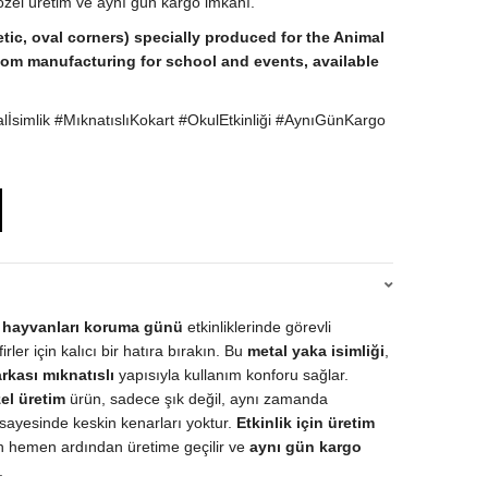
n özel üretim ve aynı gün kargo imkanı.
tic, oval corners) specially produced for the Animal
om manufacturing for school and events, available
simlik #MıknatıslıKokart #OkulEtkinliği #AynıGünKargo
 hayvanları koruma günü
etkinliklerinde görevli
rler için kalıcı bir hatıra bırakın. Bu
metal yaka isimliği
,
arkası mıknatıslı
yapısıyla kullanım konforu sağlar.
el üretim
ürün, sadece şık değil, aynı zamanda
sayesinde keskin kenarları yoktur.
Etkinlik için üretim
ın hemen ardından üretime geçilir ve
aynı gün kargo
.