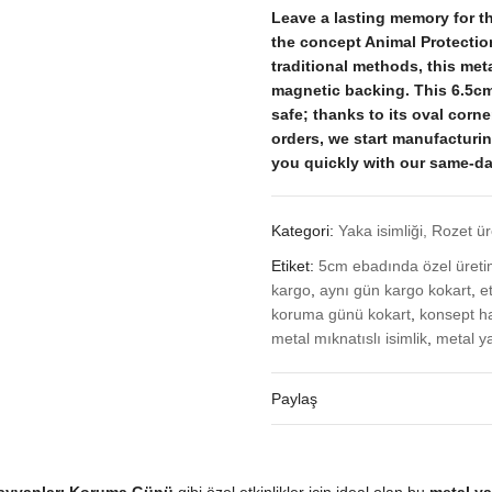
Leave a lasting memory for t
the concept Animal Protectio
traditional methods, this met
magnetic backing. This 6.5cm
safe; thanks to its oval corn
orders, we start manufacturin
you quickly with our same-d
Kategori:
Yaka isimliği, Rozet ü
Etiket:
5cm ebadında özel üret
kargo
,
aynı gün kargo kokart
,
e
koruma günü kokart
,
konsept h
metal mıknatıslı isimlik
,
metal ya
Paylaş