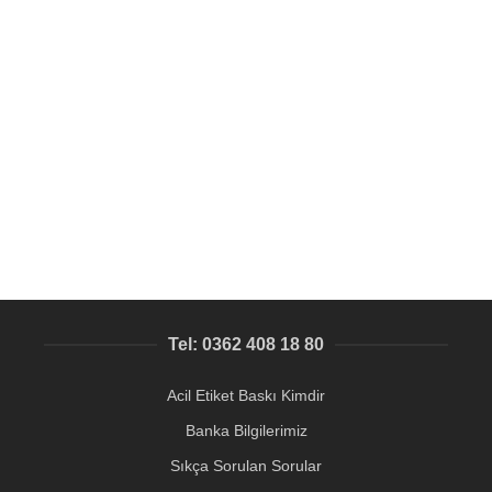
SEPETE EKLE
Kol Saati Üzerine Lazer İsim Baskısı – Samsun Baskı
Merkezi
Lazer Baskı, Lazer uygulama örnekleri
237,63
₺
Tel: 0362 408 18 80
Acil Etiket Baskı Kimdir
Banka Bilgilerimiz
Sıkça Sorulan Sorular