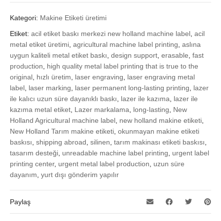
Kategori:
Makine Etiketi üretimi
Etiket:
acil etiket baskı merkezi new holland machine label
,
acil
metal etiket üretimi
,
agricultural machine label printing
,
aslına
uygun kaliteli metal etiket baskı
,
design support
,
erasable
,
fast
production
,
high quality metal label printing that is true to the
original
,
hızlı üretim
,
laser engraving
,
laser engraving metal
label
,
laser marking
,
laser permanent long-lasting printing
,
lazer
ile kalıcı uzun süre dayanıklı baskı
,
lazer ile kazıma
,
lazer ile
kazıma metal etiket
,
Lazer markalama
,
long-lasting
,
New
Holland Agricultural machine label
,
new holland makine etiketi
,
New Holland Tarım makine etiketi
,
okunmayan makine etiketi
baskısı
,
shipping abroad
,
silinen
,
tarım makinası etiketi baskısı
,
tasarım desteği
,
unreadable machine label printing
,
urgent label
printing center
,
urgent metal label production
,
uzun süre
dayanım
,
yurt dışı gönderim yapılır
Paylaş