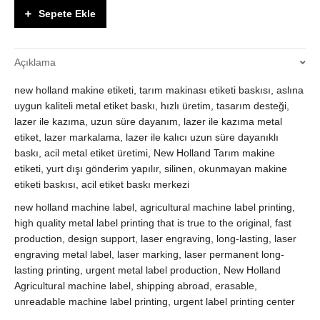
makine
Sepete Ekle
etiketi
quantity
Açıklama
new holland makine etiketi, tarım makinası etiketi baskısı, aslına
uygun kaliteli metal etiket baskı, hızlı üretim, tasarım desteği,
lazer ile kazıma, uzun süre dayanım, lazer ile kazıma metal
etiket, lazer markalama, lazer ile kalıcı uzun süre dayanıklı
baskı, acil metal etiket üretimi, New Holland Tarım makine
etiketi, yurt dışı gönderim yapılır, silinen, okunmayan makine
etiketi baskısı, acil etiket baskı merkezi
new holland machine label, agricultural machine label printing,
high quality metal label printing that is true to the original, fast
production, design support, laser engraving, long-lasting, laser
engraving metal label, laser marking, laser permanent long-
lasting printing, urgent metal label production, New Holland
Agricultural machine label, shipping abroad, erasable,
unreadable machine label printing, urgent label printing center