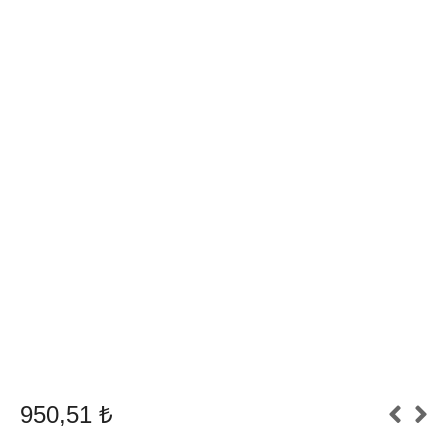
950,51
₺