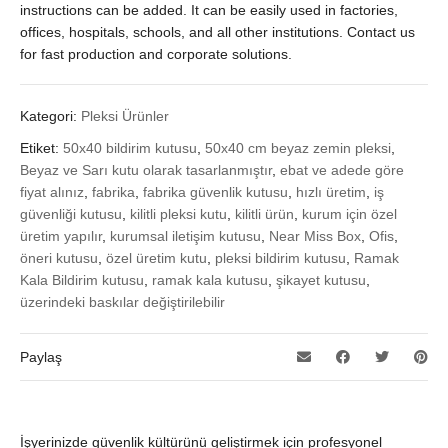
instructions can be added. It can be easily used in factories,
offices, hospitals, schools, and all other institutions. Contact us
for fast production and corporate solutions.
Kategori:
Pleksi Ürünler
Etiket:
50x40 bildirim kutusu
,
50x40 cm beyaz zemin pleksi
,
Beyaz ve Sarı kutu olarak tasarlanmıştır
,
ebat ve adede göre
fiyat alınız
,
fabrika
,
fabrika güvenlik kutusu
,
hızlı üretim
,
iş
güvenliği kutusu
,
kilitli pleksi kutu
,
kilitli ürün
,
kurum için özel
üretim yapılır
,
kurumsal iletişim kutusu
,
Near Miss Box
,
Ofis
,
öneri kutusu
,
özel üretim kutu
,
pleksi bildirim kutusu
,
Ramak
Kala Bildirim kutusu
,
ramak kala kutusu
,
şikayet kutusu
,
üzerindeki baskılar değiştirilebilir
Paylaş
İşyerinizde güvenlik kültürünü geliştirmek için profesyonel