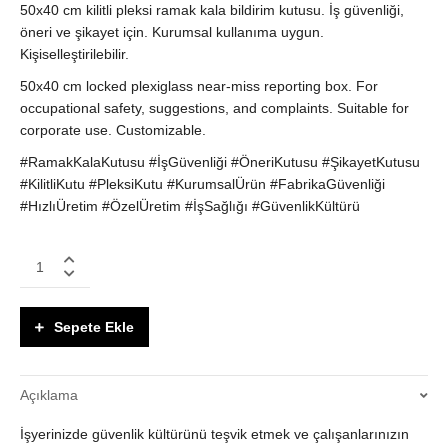
50x40 cm kilitli pleksi ramak kala bildirim kutusu. İş güvenliği,
öneri ve şikayet için. Kurumsal kullanıma uygun.
Kişiselleştirilebilir.
50x40 cm locked plexiglass near-miss reporting box. For
occupational safety, suggestions, and complaints. Suitable for
corporate use. Customizable.
#RamakKalaKutusu #İşGüvenliği #ÖneriKutusu #ŞikayetKutusu
#KilitliKutu #PleksiKutu #KurumsalÜrün #FabrikaGüvenliği
#HızlıÜretim #ÖzelÜretim #İşSağlığı #GüvenlikKültürü
Ramak
Kala
Bildirim
Kutusu
Sepete Ekle
|
50x40
cm
Açıklama
Kilitli
Pleksi
İşyerinizde güvenlik kültürünü teşvik etmek ve çalışanlarınızın
|