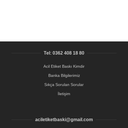
Otel Anahtarlık imalatımız
144,95
₺
Tel: 0362 408 18 80
Acil Etiket Baskı Kimdir
Banka Bilgilerimiz
Sıkça Sorulan Sorular
İletişim
aciletiketbaski@gmail.com