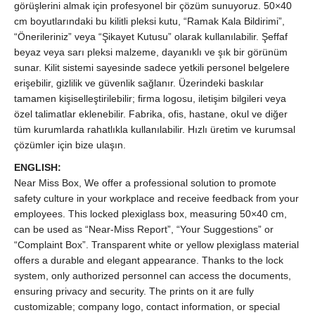
İş
görüşlerini almak için profesyonel bir çözüm sunuyoruz. 50×40
Güvenliği
cm boyutlarındaki bu kilitli pleksi kutu, “Ramak Kala Bildirimi”,
&
“Önerileriniz” veya “Şikayet Kutusu” olarak kullanılabilir. Şeffaf
Öneri
beyaz veya sarı pleksi malzeme, dayanıklı ve şık bir görünüm
Kutusu
sunar. Kilit sistemi sayesinde sadece yetkili personel belgelere
|
erişebilir, gizlilik ve güvenlik sağlanır. Üzerindeki baskılar
Kurumsal
tamamen kişiselleştirilebilir; firma logosu, iletişim bilgileri veya
Üretim
özel talimatlar eklenebilir. Fabrika, ofis, hastane, okul ve diğer
quantity
tüm kurumlarda rahatlıkla kullanılabilir. Hızlı üretim ve kurumsal
çözümler için bize ulaşın.
ENGLISH:
Near Miss Box, We offer a professional solution to promote
safety culture in your workplace and receive feedback from your
employees. This locked plexiglass box, measuring 50×40 cm,
can be used as “Near-Miss Report”, “Your Suggestions” or
“Complaint Box”. Transparent white or yellow plexiglass material
offers a durable and elegant appearance. Thanks to the lock
system, only authorized personnel can access the documents,
ensuring privacy and security. The prints on it are fully
customizable; company logo, contact information, or special