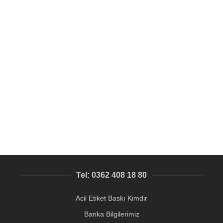
SEPETE EKLE
Metal Ürün ve makine etiketi baskıları
Metal Etiket Gümüş Renk
95,05
₺
Tel: 0362 408 18 80
Acil Etiket Baskı Kimdir
Banka Bilgilerimiz