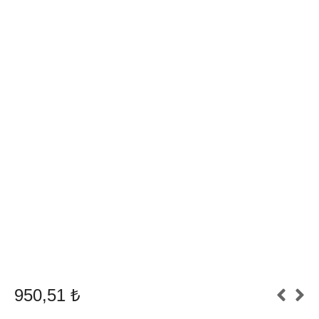
950,51
₺