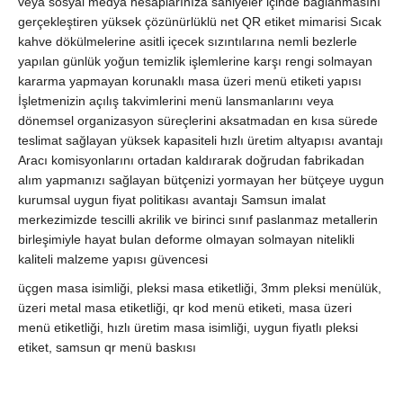
veya sosyal medya hesaplarınıza saniyeler içinde bağlanmasını
gerçekleştiren yüksek çözünürlüklü net QR etiket mimarisi Sıcak
kahve dökülmelerine asitli içecek sızıntılarına nemli bezlerle
yapılan günlük yoğun temizlik işlemlerine karşı rengi solmayan
kararma yapmayan korunaklı masa üzeri menü etiketi yapısı
İşletmenizin açılış takvimlerini menü lansmanlarını veya
dönemsel organizasyon süreçlerini aksatmadan en kısa sürede
teslimat sağlayan yüksek kapasiteli hızlı üretim altyapısı avantajı
Aracı komisyonlarını ortadan kaldırarak doğrudan fabrikadan
alım yapmanızı sağlayan bütçenizi yormayan her bütçeye uygun
kurumsal uygun fiyat politikası avantajı Samsun imalat
merkezimizde tescilli akrilik ve birinci sınıf paslanmaz metallerin
birleşimiyle hayat bulan deforme olmayan solmayan nitelikli
kaliteli malzeme yapısı güvencesi
üçgen masa isimliği, pleksi masa etiketliği, 3mm pleksi menülük,
üzeri metal masa etiketliği, qr kod menü etiketi, masa üzeri
menü etiketliği, hızlı üretim masa isimliği, uygun fiyatlı pleksi
etiket, samsun qr menü baskısı