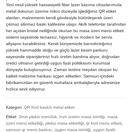
Yeni nesil yüksek hassasiyetli fiber lazer kazıma cihazlarımızla
metal dokunun üzerine mikro düzeyde işlediğimiz QR etiket
alanları, malzemenin kendi gövdesiyle bütünleşerek üzeri
çıkmaz silinmez baskı kalitesine ulaşır. Akıllı telefonlar tarafından
her açıdan kristal netliğinde okunan bu masa üzeri menü etiketi
sistemi sayesinde temassız, hijyenik ve modern bir servis
altyapısı kurabilirsiniz. Kendi bünyemizde barındırdığımız
yüksek hammadde stoğu ve güçlü lazer kesim parkuru
sayesinde siparişlerinizi hızlı üretim bandına alıyor, doğrudan
üretici olmanın getirdiği uygun fiyat politikasını kurumsal
dünyayla buluşturuyoruz. Zaman testine meydan okuyan bu
kaliteli malzeme harikası üçgen etiketleri, Samsun içindeki
fabrikamızdan en güvenli muhafaza ambalajlarıyla adresinize
hızlıca sevk ediyoruz.
Kategori:
QR Kod baskılı metal etiket
Etiket:
3mm pleksi menülük
,
hızlı üretim masa isimliği
,
masa
üzeri menü etiketliği
,
pleksi masa etiketliği
,
qr kod menü etiketi
,
samsun qr menü baskısı
,
üçgen masa isimliği
,
uygun fiyatlı