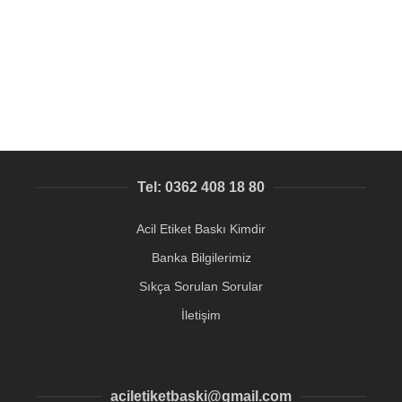
Masa üzeri üçgen büyük ebat QR kod baskısı
QR Kod baskılı metal etiket
475,25
₺
Tel: 0362 408 18 80
Acil Etiket Baskı Kimdir
Banka Bilgilerimiz
Sıkça Sorulan Sorular
İletişim
aciletiketbaski@gmail.com