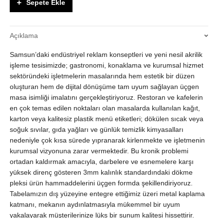
Sepete Ekle
3mm
Pleksi
Üzeri
Açıklama
Metal
Kaplama
Samsun’daki endüstriyel reklam konseptleri ve yeni nesil akrilik
QR
Kodlu
işleme tesisimizde; gastronomi, konaklama ve kurumsal hizmet
Masa
sektöründeki işletmelerin masalarında hem estetik bir düzen
Üzeri
oluşturan hem de dijital dönüşüme tam uyum sağlayan üçgen
Menü
masa isimliği imalatını gerçekleştiriyoruz. Restoran ve kafelerin
Etiketi
en çok temas edilen noktaları olan masalarda kullanılan kağıt,
quantity
karton veya kalitesiz plastik menü etiketleri; dökülen sıcak veya
soğuk sıvılar, gıda yağları ve günlük temizlik kimyasalları
nedeniyle çok kısa sürede yıpranarak kirlenmekte ve işletmenin
kurumsal vizyonuna zarar vermektedir. Bu kronik problemi
ortadan kaldırmak amacıyla, darbelere ve esnemelere karşı
yüksek direnç gösteren 3mm kalınlık standardındaki dökme
pleksi ürün hammaddelerini üçgen formda şekillendiriyoruz.
Tabelamızın dış yüzeyine entegre ettiğimiz üzeri metal kaplama
katmanı, mekanın aydınlatmasıyla mükemmel bir uyum
yakalayarak müşterilerinize lüks bir sunum kalitesi hissettirir.