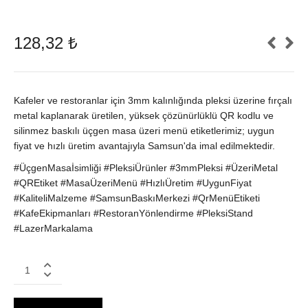
128,32
₺
Kafeler ve restoranlar için 3mm kalınlığında pleksi üzerine fırçalı
metal kaplanarak üretilen, yüksek çözünürlüklü QR kodlu ve
silinmez baskılı üçgen masa üzeri menü etiketlerimiz; uygun
fiyat ve hızlı üretim avantajıyla Samsun'da imal edilmektedir.
#ÜçgenMasaİsimliği #PleksiÜrünler #3mmPleksi #ÜzeriMetal
#QREtiket #MasaÜzeriMenü #HızlıÜretim #UygunFiyat
#KaliteliMalzeme #SamsunBaskıMerkezi #QrMenüEtiketi
#KafeEkipmanları #RestoranYönlendirme #PleksiStand
#LazerMarkalama
Üçgen
Masa
İsimliği
|