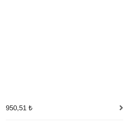
950,51
₺