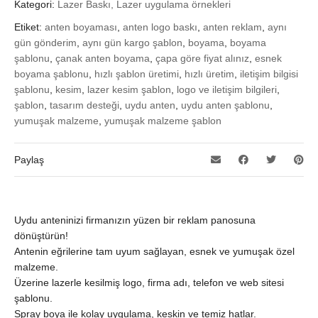
Kategori:
Lazer Baskı, Lazer uygulama örnekleri
Etiket:
anten boyaması
,
anten logo baskı
,
anten reklam
,
aynı
gün gönderim
,
aynı gün kargo şablon
,
boyama
,
boyama
şablonu
,
çanak anten boyama
,
çapa göre fiyat alınız
,
esnek
boyama şablonu
,
hızlı şablon üretimi
,
hızlı üretim
,
iletişim bilgisi
şablonu
,
kesim
,
lazer kesim şablon
,
logo ve iletişim bilgileri
,
şablon
,
tasarım desteği
,
uydu anten
,
uydu anten şablonu
,
yumuşak malzeme
,
yumuşak malzeme şablon
Paylaş
Uydu anteninizi firmanızın yüzen bir reklam panosuna
dönüştürün!
Antenin eğrilerine tam uyum sağlayan, esnek ve yumuşak özel
malzeme.
Üzerine lazerle kesilmiş logo, firma adı, telefon ve web sitesi
şablonu.
Spray boya ile kolay uygulama, keskin ve temiz hatlar.