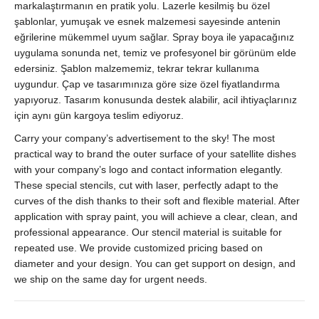
Malzeme
markalaştırmanın en pratik yolu. Lazerle kesilmiş bu özel
|
şablonlar, yumuşak ve esnek malzemesi sayesinde antenin
Aynı
eğrilerine mükemmel uyum sağlar. Spray boya ile yapacağınız
Gün
uygulama sonunda net, temiz ve profesyonel bir görünüm elde
Gönderim
edersiniz. Şablon malzememiz, tekrar tekrar kullanıma
quantity
uygundur. Çap ve tasarımınıza göre size özel fiyatlandırma
yapıyoruz. Tasarım konusunda destek alabilir, acil ihtiyaçlarınız
için aynı gün kargoya teslim ediyoruz.
Carry your company’s advertisement to the sky! The most
practical way to brand the outer surface of your satellite dishes
with your company’s logo and contact information elegantly.
These special stencils, cut with laser, perfectly adapt to the
curves of the dish thanks to their soft and flexible material. After
application with spray paint, you will achieve a clear, clean, and
professional appearance. Our stencil material is suitable for
repeated use. We provide customized pricing based on
diameter and your design. You can get support on design, and
we ship on the same day for urgent needs.