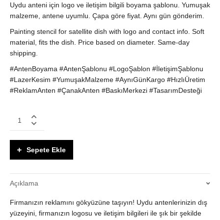
Uydu anteni için logo ve iletişim bilgili boyama şablonu. Yumuşak
malzeme, antene uyumlu. Çapa göre fiyat. Aynı gün gönderim.
Painting stencil for satellite dish with logo and contact info. Soft
material, fits the dish. Price based on diameter. Same-day
shipping.
#AntenBoyama #AntenŞablonu #LogoŞablon #İletişimŞablonu
#LazerKesim #YumuşakMalzeme #AynıGünKargo #HızlıÜretim
#ReklamAnten #ÇanakAnten #BaskıMerkezi #TasarımDesteği
Uydu
Anten
Boyama
Şablonu
Sepete Ekle
|
Logo
&
Açıklama
İletişim
Bilgileri
Firmanızın reklamını gökyüzüne taşıyın! Uydu antenlerinizin dış
|
Yumuşak
yüzeyini, firmanızın logosu ve iletişim bilgileri ile şık bir şekilde