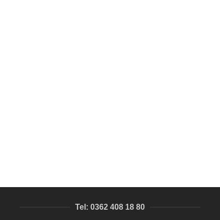
SEPETE EKLE
QR etiket, 3 mm taban, kalın ürün
QR Kod baskılı metal etiket
85,55
₺
Tel: 0362 408 18 80